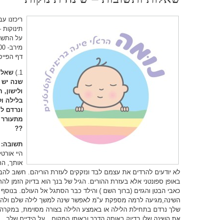
ריכזנו ע
תינוקות –
על התשו
מירב- 050-8765400 ויקי- 054-6620175
דף הפייס
1.)
שאלה
שנה יש 
ולישון,
בלילה ול
ונרדם לי
מתעורר 
??
תשובה:
אותך, הת
לא יודעים להרדים את עצמם לבד ונזקקים לעזרת הוריהם. חשוב להב
באופן ספונטני אלא בעזרת ההורים. הגיל של בנך הוא בדיוק הזמן לה
כאבי הבטן והגזים (ברוך השם ) והילד כבר הסתגל אל העולם. בנוסף 
השינה,מגיעה לרמה מספקת ע"מ לאפשר שינה למשך לילה שלם ולהיר
שלך נרדם בתחילת הלילה או באמצע הלילה בצורה מסוימת, במקרה ש
את השינה שלו בדיוק באותה הדרך ובאותו המקום…על הידיים שלך…ה