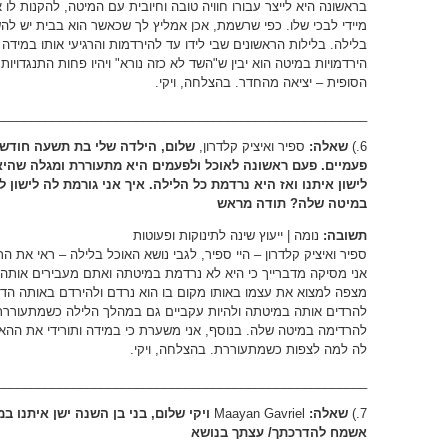
בראשונה היא לייצר עבורו חוויה טובה וחיובית עם המיטה, להקנות לו א
מיידי לבכי שלו. כפי שרשמת, אכן אמליץ לך שכאשר הוא בבית יש להש
בלילה. בלילות הראשונים שבי לידו עד להירדמות והרגיעי אותו במידה 
הירדמויות במיטה הוא יבין ש"השד לא כזה נורא" ויהיו פחות התנגדוי
הסופית – יציאה מהחדר. בהצלחה, ויקי.
_____________________________________________________
6.)
שאלה:
ספיר ואיציק קלדרון,
שלום, הילדה שלי בת תשעה חודשיי
פעמיים. פעם ראשונה לאוכל ולפעמים היא מתעוררת ומגלה שהיא
לישון איתנו ואז היא נרדמת כל הלילה. איך אני גורמת לה לישון 
במיטה שלה? תודה מראש
תשובה:
נומה | ייעוץ שינה לתינוקות ופעוטות
ספיר ואיציק קלדרון – היי ספיר, לגבי נושא האוכל בלילה – ראי את
אני מסיקה מדברייך כי היא לא נרדמת במיטתה ואתם מעבירים אותה
מצפה למצוא את עצמו באותו מקום בו הוא נרדם ולהירדם באותה הדרך 
להרדים אותה במיטתה ולהיות עקביים גם במהלך הלילה כשמתעוררת
להרדימה במיטה שלה. בנוסף, אני משערת כי במידה ותורידי את ההאכל
לה למה לצפות כשמתעוררת. בהצלחה, ויקי.
_____________________________________________________
7.)
שאלה:
Maayan Gavriel
ויקי שלום, בני בן השנה ישן איתנו במ
אשמח להדרכתך/ עצתך בנושא