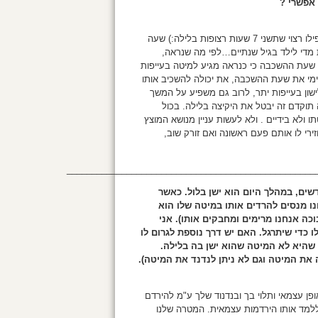
Tammi Leibovitch Tsaba- היי תמי, ראשית והכי חשוב- זה אפשרי ואפילו רצוי שתשני 7 שעות רצופות בלילה:) שעה
 מדי לילד בגיל שנתיים…לפי מה שנראה,
 את שעת ההשכבה כי כנראה מגיע למיטה בעייפות
דימי את שעת ההשכבה, את יכולה להשכיב אותו
ולכים לישון בעייפות יתר, לרוב גם משפיע על המשך
 תוקדם זה יבטל את היקיצה בלילה. בכול
 ולא בידיים . ולא לעשות עניין מנושא המוצץ
זירי לו אותם פעם ראשונה ואם זורק שוב,
__________________________________________________
דשים, במהלך היום הוא ישן בלול. כאשר
ו מנסים להרדים אותו במיטה שלו הוא
כה אנחנו מרימים ומחבקים אותו). אני
כדי שיתרגל. האם יש דרך נוספת לגרום לו
 שהיא לא המיטה שהוא ישן בה בלילה.
ה את המיטה וגם לא ניתן לנדנד את המיטה).
דע להירדם באופן עצמאי ותלוי בך ובנדנוד שלך ע"מ להירדם
ללמד אותו הירדמות עצמאית. המטרה שלנו