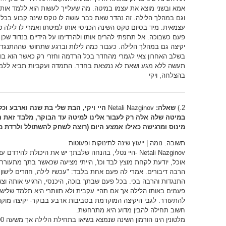
אמא ובשני מוצא את עצמו במיטה. מה שעלייך לעשות הוא ללמד אות
וגם במהלך הלילה. זה נהדר שאת כבר עושה לו טקס שינה קבוע בכל 
עצמאית. מיד בסיום טקס השינה הכניסי אותו למיטתו ואמרי לו לילה 
פעם כשבוכה. אל תתפתי להרים אותו ולהרדימו על הידיים בנדוד שכן 
יקיצה גם במהלך הלילה. כעבור כמה לילות וברגע שתחושי שההתנגדו
בשלב האחרון צאי לגמרי מהחדר בכל הרדמה וחזרי רק כאשר הוא בוכ
תעשה ללא מגע ושאת לא נמצאת בחדר. התמדה ועקביות תביא ללמי
בהצלחה, ויקי
————————————————————————————-
2.)
שאלה:
Netali Nazginov
היי ויקי, הבת שלי בת שנה וארבע ו
במיטה שלה אלה רק לעבור אלינו למיטה עד הבוקר, מלבד זאת 
מינוס ומרגישה כאילו אמצע היום (רוצה לשחק להשתולל ולרדת מ
תשובה: נומה | ייעוץ שינה לתינוקות ופעוטות
Netali Nazginov -היי נטלי, בהנחה שלבתך יש את היכולת לה
אוכל, יודעת לקחת מוצץ לבד וכו', הייתי מציעה שכאשר בתך מתעורר
הרבה דיבורים. אמרי לה פעם אחת בלבד: "עכשיו לילה, חוזרים לישון"
התנגדות והרבה בכי. בכל פעם שבתך בוכה, היכנסי, הרגיעי אותה וצא
פעמים באותו הלילה אך אם תהיי עקבית ולא תוותרי היא תלמד שלישו
להתעורר. לגבי היקיצה המוקדמת בסביבות ארבע בבוקר- יקיצה מוק
חשוב תחילה להבין מדוע היא מתרחשת.