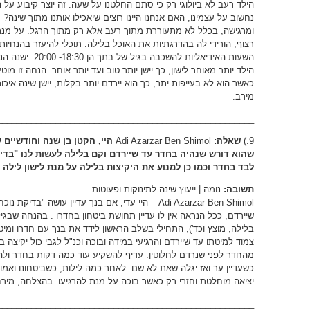
הילד רעב לא ביולוגי רק כי סתם החלטנו על שעה. זה יוצר קיבוע על ה
נחשוב על עצמינו, האם אנחנו היינו רוצים שיאכילו אותנו מתוך שינה
ומרגישה, בכלל לא מתעוררת מתוך רעב אלא רק מתוך הרגל. על מנת 
רצוף, הורידי לה בהדרגתיות את האוכל בלילה. תוכלי להיעזר בהנחי
השעות האידיאליות 
הילד יותר מאוחר לישון, כך יישן יותר טוב ועד יותר אוחר. הנחה זו מוט
כאשר הוא לא בעייפות יתר, כך הוא יירדם יותר בקלות, יישן שינה איכות
מירב.
_____________________________________________________
9.)
שאלה:
Adi Azarzar Ben Shimol
היי, הקטן בן שנה וחודשיים ע
שהוא דורש שנהיה בחדר עד שיירדם וקם בלילה לעשות לנו "בדיק
לבד בחדר וכמו כן למנוע את היקיצות בלילה על מנת לישון לילה 
תשובה:
נומה | ייעוץ שינה לתינוקות ופעוטות
Adi Azarzar Ben Shimol – היי עדי, אם בנך עדיין עושה
שיירדם, ככל הנראה אין לו עדיין תחושת ביטחון בחדרו . בהנחה שבגי
בלילה, מוצץ וכד'), התחילי בשלב הראשון לידד את בנך עם חדרו ומיט
צמוד למיטתו עד שיירדם והרגיעי במידה ובוכה וכנ"ל לגבי כול יקיצה
מהחדר לפני שנרדם לחלוטין. עדיף להשקיע עוד כמה דקות בחדר ול
כשעדיין ער ואז יגלה שאת לא שם. לאחר כמה לילות, כשביטחונו ואמו
יציאה מוחלטת וחזרי רק כאשר בוכה על מנת להרגיעו. בהצלחה, מירב
_____________________________________________________