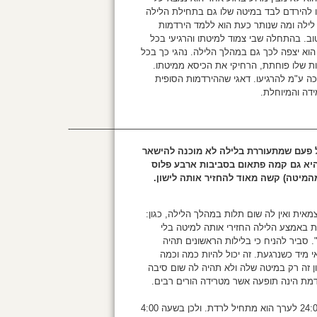
ו להירדם לבד במיטה שלו גם בתחילת הלילה
לילה ומה שנותר כעת הוא ללמד הירדמות
טוב. בהתחלה שבי צמוד למיטתו והרגיעי בכל
הוא יצפה לכך גם במהלך הלילה. נהגי כך בכל
ת שלו פוחתת, הרחיקי את הכיסא ממיטתו.
ה ע"מ להרגיעו. דאגי שההירדמות הסופית
דה והמיוחלת.
———————————————————————————
כל פעם שמתעוררת בלילה לא מוכנה להישאר
היא גם קמה פתאום בסביבות ארבע פלוס
המיטה) קשה מאוד להחזיר אותה לישון.
ירדם עצמאית ואין לה שום תלות במהלך הלילה, כגון:
ת באמצע הלילה החזירי אותה למיטה בלי
. סביר להניח כי בלילות הראשונים תהיה
י מיד כשנרגעת. זה יכול להיות כמה וכמה
ן זה רק במיטה שלה ולא תהיה לה שום סיבה
דמת הינה תופעה אשר מטרידה הורים רבים.
מלטונין הינו הורמון השינה שנמצא בשיאו בתחילת הלילה אך משעה 24:00 לערך הוא מתחיל לרדת. ולכן בשעה 4:00