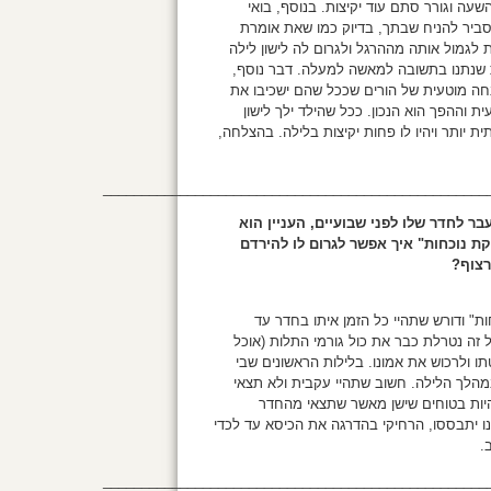
שעה וגורר סתם עוד יקיצות. בנוסף, בואי
? סביר להניח שבתך, בדיוק כמו שאת אומרת
לגמול אותה מההרגל ולגרום לה לישון לילה
ות שנתנו בתשובה למאשה למעלה. דבר נוסף,
להשכבה בגיל של בתך הן 18:30- 20:00. ישנה הנחה מוטעית של הורים שככל שהם ישכיבו את
עית וההפך הוא הנכון. ככל שהילד ילך לישון
ית יותר ויהיו לו פחות יקיצות בלילה. בהצלחה,
__________________________________________________
בר לחדר שלו לפני שבועיים, העניין הוא
ת נוכחות" איך אפשר לגרום לו להירדם
רצוף?
 "בדיקת נוכחות" ודורש שתהיי כל הזמן איתו בחדר עד
ל זה נטרלת כבר את כול גורמי התלות (אוכל
תו ולרכוש את אמונו. בלילות הראשונים שבי
 במהלך הלילה. חשוב שתהיי עקבית ולא תצאי
היות בטוחים שישן מאשר שתצאי מהחדר
נו יתבססו, הרחיקי בהדרגה את הכיסא עד לכדי
.
__________________________________________________