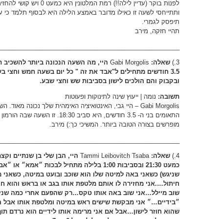
לפנות בוקר (עדיין לילה!!) רמ
ותתייחסי לשעה זו כאילו מדובר באמצע הלילה היא לבסוף תלמד כי עליה
תיפסק לגמרי.
תהיי חזקה, מירב
_____________________________________________________
3.)
שאלה:
Gabi Morgolis
היי, מה השעה הנכונה ביותר להשכיב ת
3.5 חודשים מתחילים ל"אבד את זה " כל יום בשעה חמש וחצי
ובקבוק והם הולכים לישון בסביבות שש וחצי שבע.
תשובה:
נומה | ייעוץ שינה לתינוקות ופעוטות
Gabi Morgolis – היי גבי, האינטואיציה האימהית שלך נכונה 
התאומים בני ה- 3.5 חודשים, היא סביב 
מופרשים בצורה הטובה ביותר. המשיכי כך:) מירב.
_____________________________________________________
4.)
שאלה:
Tammi Leibovitch Tsaba
כמעט 21:30 ובסביבות 1:00 בלילה מתחיל לבכות 
שניגש) כשאני באה למיטה שלו הוא שוכב ובועט במיטה, כשאני מל
חיתול….אני מחזירה לו אותם מלטפת אותו בגב או בראש והוא חו
שוב מיילל…אני שוב באה אותו טקס…רק שהפעם אחרי כמה שניות
״בידיים…״ אני מבקשת שישים ראש במיטה ומלטפת אותו אבל ה
שהוא חוזר לישון…אבל אם אני מרימה אותו לידיים הוא נרדם תוך