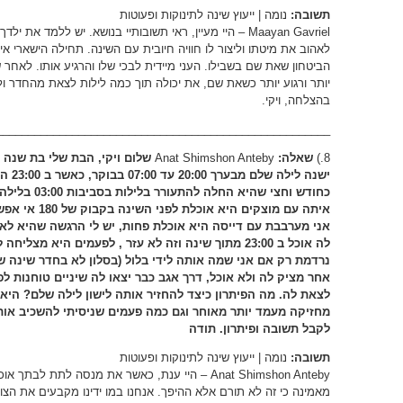
תשובה:
נומה | ייעוץ שינה לתינוקות ופעוטות
Maayan Gavriel – היי מעיין, ראי תשובותיי בנושא. יש ללמד
לאהוב את מיטתו וליצור לו חוויה חיובית עם השינה. תחילה הישארי אי
הביטחון שאת שם בשבילו. העני מיידית לבכי שלו והרגיע אותו. לאחר
יותר ורגוע יותר כשאת שם, את יכולה תוך כמה לילות לצאת מהחדר ולח
בהצלחה, ויקי.
_____________________________________________________
8.)
שאלה:
Anat Shimshon Anteby
שלום ויקי, הבת שלי בת שנה ו
ישנה 
כחודש וחצי שה
איתה עם מוצקים
אני מערבבת עם דייסה היא אוכלת פחות, יש לי הרגשה שהיא לא 
לה אוכל ב 23:00 מתוך שינה וזה לא עזר , לפעמים היא 
נרדמת רק אם אני שמה אותה לידי בלול (בסלון לא בחדר שינה של
אחר מציק לה ולא אוכל, דרך אגב כבר יצאו לה שיניים טוחנות ל
מחזיקה מעמד יותר מאוחר וגם כמה פעמים שניסיתי להשכיב אות
לקבל תשובה ופיתרון. תודה
תשובה:
נומה | ייעוץ שינה לתינוקות ופעוטות
Anat Shimshon Anteby – היי ענת, כאשר את מנסה לתת
מאמינה כי זה לא תורם אלא ההיפך. אנחנו במו ידינו מקבעים את הצו