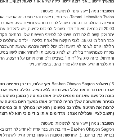
ממשיך לישון…אני רוצה לישון לילה של 6 או 7 שעות רצוף…האם אפשרי ?
תשובה:
נומה | ייעוץ שינה לתינוקות ופעוטות
וחצי זה בהחלט הרבה זמן בשביל להירדם ותשע וחצי זו שעה מאוחרת
20:00 זה כנראה מאוחר מדיי בשבילו להיכנס למיטה, ויש להקדים
יתר ולכן קשה לו להירדם. שימי לב לסימני העייפות שלו ובהתאם הק
כבר החל מ- 19:00. לגבי היקיצה של אחת בלילה – ילדים שה
הלילה וגורם לשינה לא רגועה ולכן יכול להיות שברגע ששעת ההשכבה
מקרה כשמתעורר בלילה, יש לנהוג בעקביות ולהחזיר אותו לישון במיטתו
והחיתול, כי זה סוג של "רווח " בשבילו ולכן זורק אותם על הרצפה. הח
התעלמי והרגיעי אותו ללא צורך בהם. בהצלחה, ויקי
_____________________________________________________
5.)
שאלה:
Bat-hen Ohayon Sagron
ויקי שלום, בני בן חמישה חו
אנחנו מנדנדים את הלול הוא נרדם ללא בעיה. בלילה כאשר אנחנ
בוכה כל פעם שאנחנו מנסים לשים אותו במיטה ( כמובן כשהוא בו
מניחה שהתשובה שלך תהיה להרדים אותו במשך היום במיטה שלו 
לרצות את המיטה שלו? גם בפעוטון הוא ישן במהלך היום במיטה
(חשוב לציין שבלילה אנחנו מרדימים אותו בידיים כי הוא לא רוצ
תשובה:
נומה | ייעוץ שינה לתינוקות ופעוטות
Bat-hen Ohayon Sagron – היי בת חן, בנך עדיין לא יו
(בדיוק כמו ברחם…). החדשות הטובות הן שזהו בדיוק הגיל להתחיל ו