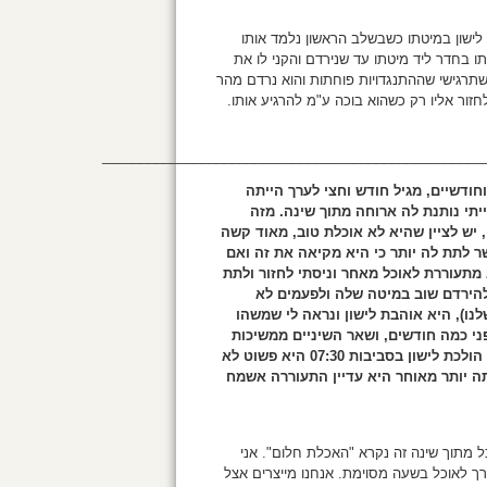
 את ילדך לישון במיטתו כשבשלב הראשון נלמד אותו
תו בחדר ליד מיטתו עד שנירדם והקני לו את
 שתרגישי שההתנגדויות פוחתות והוא נרדם מהר
זור אליו רק כשהוא בוכה ע"מ להרגיע אותו.
__________________________________________________
חודשיים, מגיל חודש וחצי לערך הייתה
לילה שלם מבערך 20:00 עד 07:00 בבוקר, כאשר ב 23:00 הייתי נותנת לה ארוחה מתוך שינה. מזה
יא החלה להתעורר בלילות בסביבות 03:00 בלילה, יש לציין שהיא לא אוכלת טוב, מאוד קשה
 היא אוכלת לפני השינה בקבוק של 180 אי אפשר לתת לה יותר כי היא מקיאה את זה ואם
מתעוררת לאוכל מאחר וניסתי לחזור ולתת
מצליחה להירדם שוב במיטה שלה ולפעמים לא
נו), היא אוהבת לישון ונראה לי שמשהו
פני כמה חודשים, ושאר השיניים ממשיכות
לצאת לה. מה הפיתרון כיצד להחזיר אותה לישון לילה שלם? היא הולכת לישון בסביבות 07:30 היא פשוט לא
ה יותר מאוחר היא עדיין התעוררה אשמח
 לבתך אוכל מתוך שינה זה נקרא "האכלת חלום". אני
רך לאוכל בשעה מסוימת. אנחנו מייצרים אצל