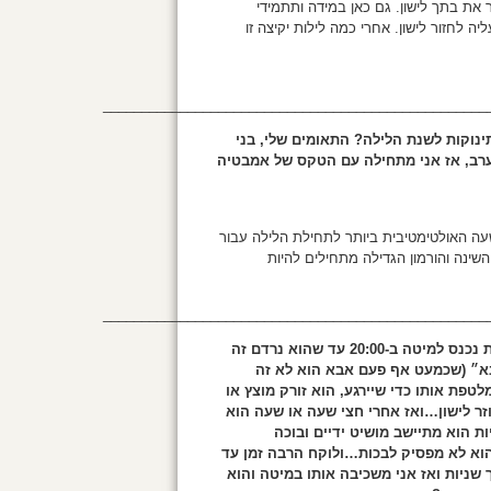
ת המלטונין היא כמעט 0 ויש קושי להחזיר את בתך לישון. גם כאן במידה ותתמידי
 לחזור לישון. אחרי כמה לילות יקיצה זו
__________________________________________________
ינוקות לשנת הלילה? התאומים שלי, בני
 בערב, אז אני מתחילה עם הטקס של אמבטיה
מאוד. השעה האולטימטיבית ביותר לתחילת הלילה עבור
18:30. זו השעה שבה הורמון השינה והורמון הגדילה מתחילים להיות
__________________________________________________
היי, הבן שלי בן שנתיים וקצת נכנס למיטה ב-20:00 עד שהוא נרדם זה
״אמא״ או ״אבא״ (שכמעט אף פעם אבא הוא לא זה
טפת אותו כדי שיירגע, הוא זורק מוצץ או
זר לישון…ואז אחרי חצי שעה או שעה הוא
 הוא מתיישב מושיט ידיים ובוכה
וא לא מפסיק לבכות…ולוקח הרבה זמן עד
 שניות ואז אני משכיבה אותו במיטה והוא