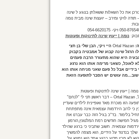
בורכן את כל השאלות ששאלתן בנוגע ל שינה
 תודה לויקי ומירב – יועצות שינה מבית נומה
בות:
בוק:
נומה | ייעוץ שינה לתינוקות ופעוטות
:
Ortal Hazan
היי ויקי, הבן שלי בן חצי
לו הרגל שינה קבוע של אמבטיה בקבוק
 הבעיה היא שהוא מתעורר הרבה פעמים
א לאוכל, כשאני מרימה אותו הוא נרגע
 בידיים אבל כל פעם שאני מניחה אותו הוא
שוב…מה עושים יש הסבר לתופעה הזאת
נומה | ייעוץ שינה לתינוקות ופעוטות
היי אורטל, Ortal Hazan – דבר ראשון תני לי "לנחם"
ופעה הזו מוכרת מאד ואופיינית לילדים שעדיין
ין כי לרוב הירדמות עצמאית אינה מתפתחת
תחיל בלימוד. בד"כ בגיל הזה כבר עברנו את
מגיל חמישה חודשים רמת המלטונין,הורמון
דמות עצמאית. חשוב שתביני כי ברגע שהילד
לך בנדנוד על הידיים, הוא מצפה להמשיך
וא לא מבין מדוע ברגע אחד הוא נמצא על