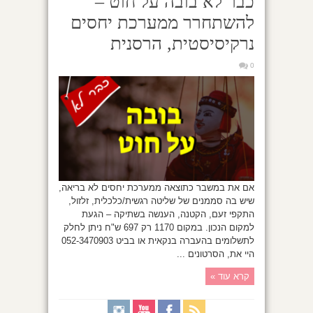
כבר לא בובה על חוט –
להשתחרר ממערכת יחסים
נרקיסיסטית, הרסנית
0
אם את במשבר כתוצאה ממערכת יחסים לא בריאה,
שיש בה סממנים של שליטה רגשית/כלכלית, זלזול,
התקפי זעם, הקטנה, הענשה בשתיקה – הגעת
למקום הנכון. במקום 1170 רק 697 ש"ח ניתן לחלק
לתשלומים בהעברה בנקאית או בביט 052-3470903
היי את, הסרטונים ...
קרא עוד »