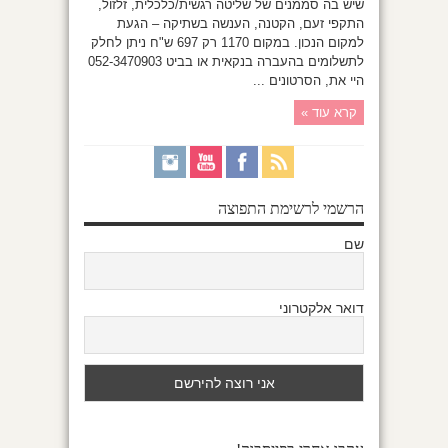
שיש בה סממנים של שליטה רגשית/כלכלית, זלזול,
התקפי זעם, הקטנה, הענשה בשתיקה – הגעת
למקום הנכון. במקום 1170 רק 697 ש"ח ניתן לחלק
לתשלומים בהעברה בנקאית או בביט 052-3470903
היי את, הסרטונים ...
קרא עוד »
הרשמי לרשימת התפוצה
שם
דואר אלקטרוני