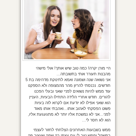
היי מורן יקרה! כמה טוב שיש אותך! אולי מישהי
מהבנות תעורר אותי בתשובתה…
אני נשואה שנה ושמונה ואמא לתינוקת מדהימה בת 5
חודשים. נכנסתי להריון מהר מהמצופה ולא הספקנו
עוד ממש להיות נשואים לפניי שאני ובעלי הפכנו
להורים. חודש אחריי הלידה התחילו הבעיות, העניין
הוא שאני אפילו לא יודעת אם לקרוא לזה בעיות
פשוט הפסקתי לאהוב אותו…ואהבתי אותו מאוד
לפני…אני לא נמשכת אליו יותר לא מתגעגעת אליו,
הוא לא חסר לי…
ממש בשבועות האחרונים הצלחתי לחזור לעצמי
במשקל וממש טוב לי עם עצמי רק שמה שעצוב פה