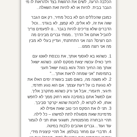
הכלבה הרעה, לשים את הרגשות בצד ולהראות לו מי
הגבר בבית. להיות או לא להיות זאת השאלה..
כמובן שהכללים הם לא בכול מחיר, רק אם הגבר
שווה את זה, לא אלים, לא קמצן, לא בוגדני…וכול
הדברים שלא צריכים להיות בגבר…נו לפעמים צריך
להוביל אותם אל הדרך ..ממתי גברים מבינים מה
הם רוצים? הנה אני התחתנתי, ועדיין בעלי לא מבין
מה אני רוצה ממנו…
1. כשהוא בא לאסוף אותך, את נכנסת לאוטו עם
חיוך כאילו עכשיו יצאת מסקס לוהט. כשהוא ישאל
אותך מה החיוך הזה? והוא בטוח ישאל תעני
בתמימות "אני שמחה לראות אותך…"
2. לא משנה מה, בשום מצב בעשרה ימים האלו את
לא נוגעת בו על דעת עצמך. אם הוא נוגע תזרמי,
תיגעי, תיגמרי, אבל אך ורק כשהוא מתקרב אליך.
אם למשל אתם במסיבה והוא רחוק ממך לא לחפש
אותו, לא לקרוא לו, לחכות שהוא יקרקר סביבך.
3. תני לו את הסקס הכי טוב שאת אפילו לא
מדמיינת שאת מסוגלת לתת למישהו – כל לילה.
תהיי הבחורה מהפנטזיות, תשגעי אותו תני לו לגמור
עוד ועוד…גברים אוהבים כלבות במיטה.
4. תדברי עם מחזר בטלפון. אל תהיי קיצונית מידי,