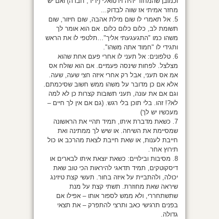
וכמובן שהמחזר יהיה וירטואלי (ידיד, חברה) ואם יש
מחזר אמיתי אז שווה לבדוק…
5. אל תאמרי לו שום מילת אהבה, שום חיזור, שום
תשומת לב, כלום כלום כלום. אם הוא אומר לך
משהו כמו "התגעגעתי אליך"…תלטפי לו את הראש
ותגידי לו "חמוד אתה משהו".
6. טלפונים: אל תעני לו אחרי פעם אחת שהוא
מצלצל. לפחות שינסה פעמיים. אם הוא שולח אס
אמ אס תעני, אבל רק אחרי איזה חצי שעה, שעה.
אלא אם כן מדובר על משהו ממש חשוב שסיכמתם.
וגם אם את עונה, תעני תשובות קצרות כן לא למה
לא?! זהו. בלי תוכן בלי רגש. (גם אם אין לך חיים –
מעכשיו יש לך)
7. כשאת מדברת איתו, תמיד תהיי את הראשונה
שמסיימת את השיחה. או שיש לך ממתינה ואת
חייבת לענות, או שאת חייבת לצאת מהרכב או כול
תירוץ אחר.
8. מסיבות ובילויים: כשאת יוצאת איתו לבארים או
דיסקוטקים, תמיד תדאגי להיראות הכי טוב שאת
יכולה, ולהתביית על איזה בחור. תעשי קצת טיזינג
שיראה שאת מחוזרת. תשתי קצת על מנת
שתשתחררי, ולא ממש לספור אותו – אפילו אם
בפנים תרגישי כאב ותרצי להתפרק – את תצאי
גדולה.