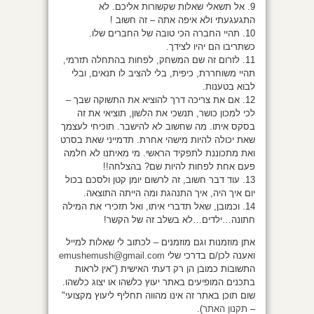
9. אל תשאלי שאלות שקשורות אליכם. לא
התגעגעתי ולא איפה אתה – זה חשוב !
10. תהיי החברה הכי טובה של החברים שלו.
כשתריבו הם יהיו לצידך.
11. לזרום זה שם המשחק, לפחות בהתחלה תזרמי,
תהיי משוחררת, כיפית, בלי להציב לו תנאים, ובלי
לבוא בטענות.
12. אם את צריכה דרך להוציא את התשוקה שבך –
לכי למכון כושר, תנשכי את הלשון, תוציאי את זה
בסקס איתו. מה שחשוב לא להישבר. תוכיחי לעצמך
שאת יכולה להיות מישהי אחרת. תדמייני שאת בסרט
ואת מתכוננת לתפקיד הראשי. מי מאיתנו לא חלמה
פעם אחת לפחות להיות שם? בהצלחה!!
13. עוד דבר חשוב, זה לרשום יומן קטן ולסכם בכול
יום איך היה, איך התנהגת ומה הייתה התוצאה.
14. וכמובן, שאל תדברי איתו, ואל תזכירי את המילה
חתונה…ילדים…לא בשלב זה של הקשר!
אתן מוזמנות וגם מוזמנים – לכתוב לי שאלות למייל
ואענה לכן/ם בדרכי שלי
emushemush@gmail.com
התשובות כמובן הן רק דעתי האישית ("אין לראות
בתכנים המופיעים באתר יעוץ כלשהו או יצוג כלשהו.
שום תוכן באתר זה אינו מהווה תחליף ליעוץ מקצועי"
–
תקנון האתר
).