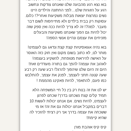
בוא נצא רגע מהבועה שלנו שאנחנו צודקות ונחשוב
רגע על הזוגיות שלנו…לפני החתונה והילדים היינו
נשים נמרצות יוצאות מבלות משקיעות ואחרי?! כלום.
עסוקות רק בבית בילדים ולא מתייחסות לשום דבר
מעבר. למה?! זה לא צריך להיות ככה ואין ספק שזה
יכול להיות גם הפוך שאנחנו משקיעות והבעלים
מזניחים את עצמם ונהיים אנשי הספה!
בוא נהיה אגואסיטיות קצת קצת ונדאג גם לעצמינו!
מותר לנו, לא כתוב בשום מקום ואין חוק כזה האוסר
על האישה להיראות מטופחת, להשקיע בעצמה!
לאהוב את עצמה! להפך גם בתורה מעודדים זאת!
היום זה היום שלנו שיהפוך להרגל! רבע שעה רק רבע
שעה קטנה תתני לעצמך, לפנק את עצמך, להתלבש
כמו פעם, להתאפר, להיות פאקינג מהממת !
יש לנו את זה בנות רק בין כל חיי המשפחה הלא
תמיד קלים קצת נשכחנו בדרך! שכחנו לפרגן
לעצמינו, להיות נשים. אם אנחנו יכולות לעשות 10
דברים במקביל אנחנו יכולות גם את זה! אז מי
ששכחה את עצמה בדרך אני רק רציתי להזכיר לה
שהיא קיימת!
קיס קיס אוהבת מורן