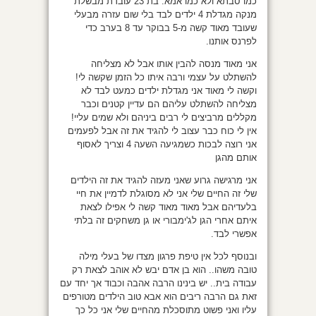
כמו סבתא ולא כמו אמא. בת 23 עובדת מבשלת
מנקה מגדלת 4 ילדים לבד בלי שום עזרה מבעלי
שעובד מאוד קשה מ-5 בבוקר עד 8 בערב כדי
לפרנס אותנו.
אני מאוד מנסה להבין אותו אבל לא מצליחה
להשתלט על עצמי ורבה איתו כל הזמן שקשה לי!
וקשה לי מאוד אני מגדלת ילדים כמעט לבד לא
מצליחה להשתלט עליהם הם עדיין קטנים וכבר
מקללים מרביצים לי רבים ביניהם ולא שמים עליי!
אין לי כוח כבר עצוב לי להגיד את זה אבל לפעמים
אני רוצה לבכות כשמגיעה השעה 4 וצריך לאסוף
אותם מהגן
אני מרגישה גרוע שאני מעזה להגיד את זה הילדים
שלי זה החיים שלי אני לא מסוגלת לדמיין את חיי
בלעדיהם אבל מאוד מאוד קשה לי אפילו לצאת
איתם אחרי הגן לג'ימבורי או גן משחקים זה בלתי
אפשרי לבד.
ובנוסף לכל אין טיפת פרגון מצדו של בעלי מילה
טובה משהו.. הוא בן אדם יבש לא אוהב לצאת רק
עבודה בית.. יש בינינו הרבה אהבה וכבוד אך יחד עם
זאת גם הרבה ריבים הוא אבא טוב הילדים מטורפים
עליו ואני פשוט מתוסכלת מהחיים שלי אני כל כך