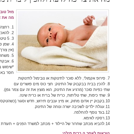
מזל טוב 
מה את צ
1. רחצה של התינוק בבוקר יום ה ברית מילה.
2. להאכיל את התינוק כשעה וחצי לפני ה ברית מילה.
3. 5 טיטולים, 4 חיתולי בד, מגבונים לחים.
4. שמן פרפין – לרכוש בבית מרקחת
(אין צור
5. משחה ויטה מרפן.
6. אבקת דרמטול
*שימוש ב
חסר באנזים d
7. סירופ אקמולי, ללא סוכר לתינוקות או נובימול לתינוקות.
8. להכין בבית בבקבוק של התינוק: חצי כוס מים פושרים עם
שתי כפיות סוכר (מרגיע את התינוק, הוא מוצץ את זה עם צמר גפן).
9. שתי כיפות, שתי טליתות, כרית של ברית או כרית שינה.
10.בקבוק יין אדום מתוק, או מיץ ענבים תירוש, חדש וסגור.(כשהטקס נערך בבית).
11.עגלת ילדים לשכיבה ישרה ונוחה של התינוק.
12.בגד נוסף להחלפה.
13.רסקיו לאימא.
14.להביא מכתב שחרור של היילוד + מכתב למשרד הפנים + תעודת זהות של ההורים.
הוראות לאחר ה ברית מילה: