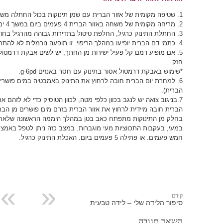
1. שטיפה מקומית של אזור הברית עם שמן תינוקות בכול החתלה משך 10 ימים.
2. מריחה מקומית של משחה באזור הברית 4 פעמים ביום במשך 4 ימים.
3. החתלת התינוק כרגיל, החלפת טיטול בתדירות גבוהה מהרגיל בחודש הראשון.
4. כתמי דם הברית יופיעו במהלך הריפוי. זו תופעה נורמלית לא להתרגש, יש לשטוף בשמן תינוקות ליממה נוספת.
5. אם מופיע דמם קל פעיל ישירות מן החתך, יש לשים אבקת דרמטול
חזק.
*שימוש באבקת דרמטול אסור בתינוק עם חסר באנזים g-6pd.
6. למחרת יום הברית חובה לרחוץ את התינוק באמבטיה במים פושרים
הברית).
7.בניגוב צואה יש לנגב בכוון כלפי מטה, לכוון הטוסיק כדי לא לזה
הברית חובה מיידית לרחוץ את אזור הברית בזרם מים פושרים מן הבר
בחלק מן התינוקות מתפתח כאב בטן במהלך היממה הראשונה שלאחר
חמש פעמים. או פתילה 5 פעמים ביום. האכלת התינוק כרגיל.
קודם:
סיפור הלידה שלי – לידה טבעית
השאר תגובה