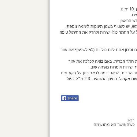
 על החתך כולו ישירות ולהדק את החיתול טיפה
 וסבון אחת ליום כול יום.(לא לשפשף את אזור
ם את חתך הברית. באם צואה לכלכה את אזור
ז ישירות ולמרוח משחה שוב.
 הברית. הכאב דומה לכאב בטן על רקע גזים
במעי, בעקבות התכווציות מעי מוגברות. במצב כזה ניתן לטפל באמצעות אקמולי במינון המתאים. 2-3 מ״ל כפול
הבא:
כשהאושר בא מהנשמה