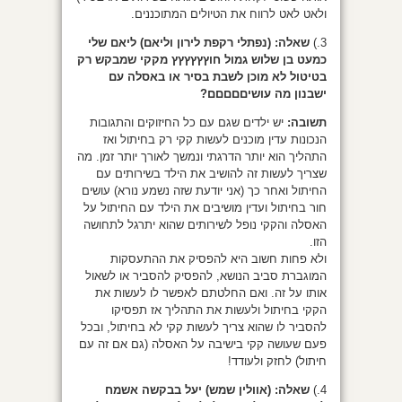
ולאט לאט לרווח את הטיולים המתוכננים.
3.)
שאלה:
(נפתלי רקפת לירון וליאם) ליאם שלי
כמעט בן שלוש גמול חוץץץץץץ מקקי שמבקש רק
בטיטול לא מוכן לשבת בסיר או באסלה עם
ישבנון מה עושיםםםםם?
תשובה:
יש ילדים שגם עם כל החיזוקים והתגובות
הנכונות עדין מוכנים לעשות קקי רק בחיתול ואז
התהליך הוא יותר הדרגתי ונמשך לאורך יותר זמן. מה
שצריך לעשות זה להושיב את הילד בשירותים עם
החיתול ואחר כך (אני יודעת שזה נשמע נורא) עושים
חור בחיתול ועדין מושיבים את הילד עם החיתול על
האסלה והקקי נופל לשירותים שהוא יתרגל לתחושה
הזו.
ולא פחות חשוב היא להפסיק את ההתעסקות
המוגברת סביב הנושא, להפסיק להסביר או לשאול
אותו על זה. ואם החלטתם לאפשר לו לעשות את
הקקי בחיתול ולעשות את התהליך אז תפסיקו
להסביר לו שהוא צריך לעשות קקי לא בחיתול, ובכל
פעם שעושה קקי בישיבה על האסלה (גם אם זה עם
חיתול) לחזק ולעודד!
4.)
שאלה:
(אוולין שמש) יעל בבקשה אשמח