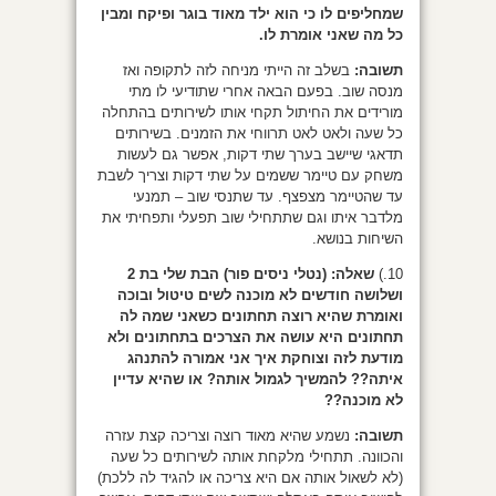
שמחליפים לו כי הוא ילד מאוד בוגר ופיקח ומבין
כל מה שאני אומרת לו.
תשובה:
בשלב זה הייתי מניחה לזה לתקופה ואז
מנסה שוב. בפעם הבאה אחרי שתודיעי לו מתי
מורידים את החיתול תקחי אותו לשירותים בהתחלה
כל שעה ולאט לאט תרווחי את הזמנים. בשירותים
תדאגי שיישב בערך שתי דקות, אפשר גם לעשות
משחק עם טיימר ששמים על שתי דקות וצריך לשבת
עד שהטיימר מצפצף. עד שתנסי שוב – תמנעי
מלדבר איתו וגם שתתחילי שוב תפעלי ותפחיתי את
השיחות בנושא.
10.)
שאלה:
(נטלי ניסים פור) הבת שלי בת 2
ושלושה חודשים לא מוכנה לשים טיטול ובוכה
ואומרת שהיא רוצה תחתונים כשאני שמה לה
תחתונים היא עושה את הצרכים בתחתונים ולא
מודעת לזה וצוחקת איך אני אמורה להתנהג
איתה?? להמשיך לגמול אותה? או שהיא עדיין
לא מוכנה??
תשובה:
נשמע שהיא מאוד רוצה וצריכה קצת עזרה
והכוונה. תתחילי מלקחת אותה לשירותים כל שעה
(לא לשאול אותה אם היא צריכה או להגיד לה ללכת)