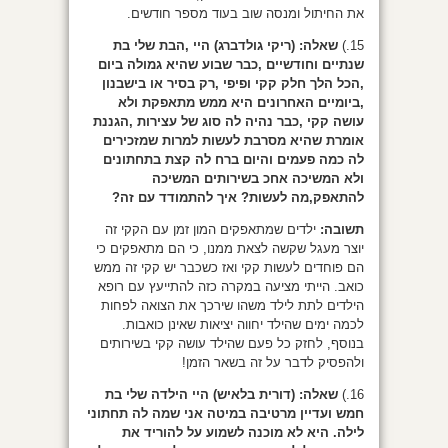
את החיתול ומנסה שוב בעוד מספר חודשים.
15.)
שאלה: (ריקי גולדברג) היי ,הבת שלי בת
שנתיים וחודשיים ,כבר שבוע שהיא גמולה ביום
,הכל הלך חלק קקי ופיפי ,רק בסיר או בישבנון
,ביומיים האחרונים היא ממש מתאפקת ולא
עושה קקי ,כבר נהיה לה סוג של עצירות ,הגננת
אומרת שהיא מסרבת לעשות למרות שמזכירים
לה כמה פעמים והיום ברח לה קצת בתחתונים
ולא המשיכה אחכ בשירותים המשיכה
להתאפק,מה לעשות? איך להתמודד עם זה?
תשובה:
ילדים שמתאפקים המון זמן עם הקקי זה
יוצר מעגל שקשה לצאת ממנו, כי הם מתאפקים כי
הם פוחדים לעשות קקי ואז כשכבר יש קקי זה ממש
כואב. הייתי מציעה במקרה כזה להתייעץ עם רופא
הילדים לתת לילד משהו שירכך את הצואה לפחות
לכמה ימים שהילד יחווה יציאות שאינן כואבות.
בנוסף, לחזק כל פעם שהילד עושה קקי בשירותים
ולהפסיק לדבר על זה בשאר הזמן!
16.)
שאלה: (דורית בלאיש) היי הילדה שלי בת
חמש ועדיין מרטיבה במיטה אני שמה לה תחתוני
לילה. היא לא מוכנה לשמוע על להוריד את