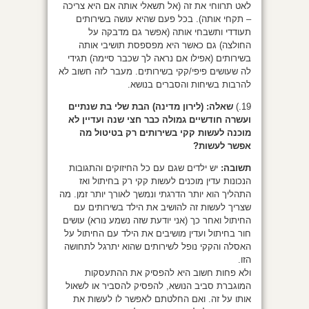
לאט תרווחי את זה (אל תשאלי אותה אם היא צריכה
– תקחי אותה). בכל פעם שהיא עושה בשירותים
תעודדי ותשבחי אותה (אפשר גם מדבקה על
החולצה) גם כאשר היא מפספסת תושיבי אותה
בשירותים (אפילו אם נראה לך שכבר סיימה) תגידי
לה שעושים פיפי/קקי בשירותים. מעבר לזה חשוב לא
להרבות בשיחות והסברים בנושא.
19.)
שאלה: (לירון מדינה) הבת שלי בת שנתיים
ועשרה חודשיים גמולה כבר חצי שנה ועדיין לא
מוכנה לעשות קקי בשירותים רק בטיטול מה
אפשר לעשות?
תשובה:
יש ילדים שגם עם כל החיזוקים והתגובות
הנכונות עדין מוכנים לעשות קקי רק בחיתול ואז
התהליך הוא יותר הדרגתי ונמשך לאורך יותר זמן. מה
שצריך לעשות זה להושיב את הילד בשירותים עם
החיתול ואחר כך (אני יודעת שזה נשמע נורא) עושים
חור בחיתול ועדין מושיבים את הילד עם החיתול על
האסלה והקקי נופל לשירותים שהוא יתרגל לתחושה
הזו.
ולא פחות חשוב היא להפסיק את ההתעסקות
המוגברת סביב הנושא, להפסיק להסביר או לשאול
אותו על זה. ואם החלטתם לאפשר לו לעשות את