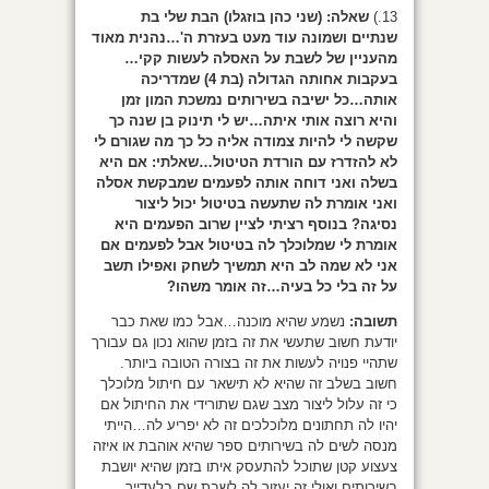
13.)
שאלה:
(שני כהן בוזגלו) הבת שלי בת
שנתיים ושמונה עוד מעט בעזרת ה'…נהנית מאוד
מהעניין של לשבת על האסלה לעשות קקי…
בעקבות אחותה הגדולה (בת 4) שמדריכה
אותה…כל ישיבה בשירותים נמשכת המון זמן
והיא רוצה אותי איתה…יש לי תינוק בן שנה כך
שקשה לי להיות צמודה אליה כל כך מה שגורם לי
לא להזדרז עם הורדת הטיטול…שאלתי: אם היא
בשלה ואני דוחה אותה לפעמים שמבקשת אסלה
ואני אומרת לה שתעשה בטיטול יכול ליצור
נסיגה? בנוסף רציתי לציין שרוב הפעמים היא
אומרת לי שמלוכלך לה בטיטול אבל לפעמים אם
אני לא שמה לב היא תמשיך לשחק ואפילו תשב
על זה בלי כל בעיה…זה אומר משהו?
תשובה:
נשמע שהיא מוכנה…אבל כמו שאת כבר
יודעת חשוב שתעשי את זה בזמן שהוא נכון גם עבורך
שתהיי פנויה לעשות את זה בצורה הטובה ביותר.
חשוב בשלב זה שהיא לא תישאר עם חיתול מלוכלך
כי זה עלול ליצור מצב שגם שתורידי את החיתול אם
יהיו לה תחתונים מלוכלכים זה לא יפריע לה…הייתי
מנסה לשים לה בשירותים ספר שהיא אוהבת או איזה
צעצוע קטן שתוכל להתעסק איתו בזמן שהיא יושבת
בשירותים ואולי זה יעזור לה לשבת שם בלעדייך.