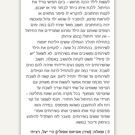
לעשות לילד הכנה מראש – ביום חמישי נוריד את
החיתול, ללכת איתו ביחד לבחור סיר או ישבנון,
לקנות תחתונים, להקריא לו סיפור מתאים או
להראות סרטון, להסביר לו שהוא ילד גדול ומעכשיו
יהיה בתחתונים. חשוב מאוד שיהיו לכם כמה ימים
רצופים שאתם עם הילד ומרגע שמורידים את החיתול
– אין יותר חיתול! (בזמן עירות)
בתחילת תהליך הגמילה עושים הליכות יזומות
לשירותים, בהתחלה כל שעה – לוקחים את הילד
לשירותים ומושיבים אותו בשירותים. לא לשאול "יש
לך פיפי?" פשוט לקחת ולהושיב באסלה. חשוב
שהשירותים יהיו מקום נעים וידידותי שיהיה להם נעים
לשבת. אחרי כמה זמן להתחיל לרווח את הטיולים
לשירותים עד שהילד יתחיל ליזום. אם קשה לו לשבת
יותר מכמה שניות אפשר לעשות איתו משחק עם
הטיימר ששמים על שתי דקות וצריך לשבת עד
שהטיימר מצפצף. בכל מקרה מרגע שאת מחליטה –
תורידי את החיתול ואל תחזירי. תנסי לשמור על קור
רוח ולא להתעצבן כשהוא מפספס. במידה והוא
מפספס קחי אותו והושיבי אותו בשירותים ואמרי
שפיפי עושים בשירותים. מעבר לזה השתדלי להימנע
בעיסוק ודיבור בנושא.
8.)
שאלה: (שירן אטיאס אסולין) היי יעל, רציתי