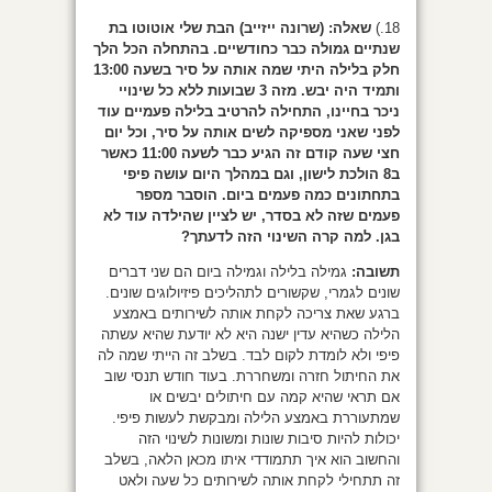
18.)
שאלה: (שרונה ייזייב) הבת שלי אוטוטו בת
שנתיים גמולה כבר כחודשיים. בהתחלה הכל הלך
חלק בלילה היתי שמה אותה על סיר בשעה 13:00
ותמיד היה יבש. מזה 3 שבועות ללא כל שינויי
ניכר בחיינו, התחילה להרטיב בלילה פעמיים עוד
לפני שאני מספיקה לשים אותה על סיר, וכל יום
חצי שעה קודם זה הגיע כבר לשעה 11:00 כאשר
ב8 הולכת לישון, וגם במהלך היום עושה פיפי
בתחתונים כמה פעמים ביום. הוסבר מספר
פעמים שזה לא בסדר, יש לציין שהילדה עוד לא
בגן. למה קרה השינוי הזה לדעתך?
תשובה:
גמילה בלילה וגמילה ביום הם שני דברים
שונים לגמרי, שקשורים לתהליכים פיזיולוגים שונים.
ברגע שאת צריכה לקחת אותה לשירותים באמצע
הלילה כשהיא עדין ישנה היא לא יודעת שהיא עשתה
פיפי ולא לומדת לקום לבד. בשלב זה הייתי שמה לה
את החיתול חזרה ומשחררת. בעוד חודש תנסי שוב
אם תראי שהיא קמה עם חיתולים יבשים או
שמתעוררת באמצע הלילה ומבקשת לעשות פיפי.
יכולות להיות סיבות שונות ומשונות לשינוי הזה
והחשוב הוא איך תתמודדי איתו מכאן הלאה, בשלב
זה תתחילי לקחת אותה לשירותים כל שעה ולאט