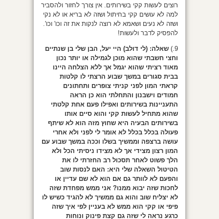
רוצים לעשות קקי בשירותים. אין צורך לחזור ולהסביר
למה לא עושים קקי בחיתול ושזה לא בריא או לא נקי
ושזה לא נעים ושאמא לא רוצה לנקות את זה וכו' וכו'.
להפסיק לדבר ולעשות!
9.)
שאלה:
(לי דולב) היי יעל, הבן שלי בן שנתיים
וחצי חשבתי שהוא מוכן לגמילה או יותר נכון
מאוד רציתי שהוא יגמל אך ללא הצלחה היינו
בבית סגורים במשך שבוע הרצתי לו קלטות
קראתי המון לפני קניתי צופרים ותחתונים
חמודים וישבנון והתחלתי הוא כן הראה
התעניינות בשירותים ואפילו פעם אחת קלטתי
שהוא מתחיל לעשות קקי והוא סיים אותו
בשירותים הבעיה היא שחוץ מזה הוא לא שיתף
פעולה בכלל בכלל לא אומר לי לפני ולא אחרי
עושה ברצפה וממשיך בשלו וככה במשך שבוע עם
המון רצון מצידי אך לא מצידו ניסיתי הכל ולא
הלך פשוט לאחר תסכול רב החזרתי לו את
הטיטול השאלה שלי היא: האם לנסות שוב
והפעם לא לוותר גם אם הוא לא שם עדיין או
לחכות שזה יבוא ממנו? אני ממש מפחדת שזה
לא יצליח שוב והוא גם ממשיך לא להגיד כשיש לו
פיפי או קקי הוא ממש לא בעניין לפי איך שזה
כרגע נראה לי שזה גם קצת פינוק ונוחות