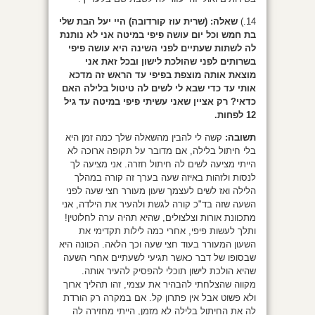
14.)
שאלה:
(שרית עוז קורדובה) היי יעל הבת שלי
בת חמש וכל יום עושה פיפי במיטה אני לא נותנת
לה לשתות שעתיים לפני השינה היא עושה פיפי
בשרותים לפני שהולכת לישון ובכל זאת אני
מוצאת אותה מוצפת בפיפי עד הראש זה מדכא
אותי עד כדי שבא לי לשים לה טיטול בלילה האם
כדאי? רק אציין שאני עשיתי פיפי במיטה עד גיל
12 לפחות.
תשובה:
קשה לי להבין מהשאלה שלך כמה זמן היא
בלי חיתול בלילה, אם מדובר על תקופה ארוכה לא
הייתי מציעה לשים לה חיתול חזרה. אני מציעה לך
לנסות ולזהות באיזה שעה בערך זה קורה במהלך
הלילה ואז לשים לעצמך שעון מעורר חצי שעה לפני
השעה שזה בד"כ קורה לגשת ולהעיר את הילדה, אני
מתכוונת אורות וצלצולים, שהיא תהיה ערה לחלוטין!
ותלך לעשות פיפי, אחרי כמה לילות תקדימי את
השעון המעורר בעוד חצי שעה וכך הלאה. הכוונה היא
שבסופו של דבר כאשר תגיעי לשעתיים אחרי השעה
שהיא הולכת לישון תוכלי להפסיק להעיר אותה.
מקווה שהצלחתי להבהיר את עצמי, זהו תהליך ארוך
ולא פשוט אבל אין פתרון קל. אם במקרה רק הורדת
לה את החיתול בלילה לא מזמן, הייתי מחזירה לה