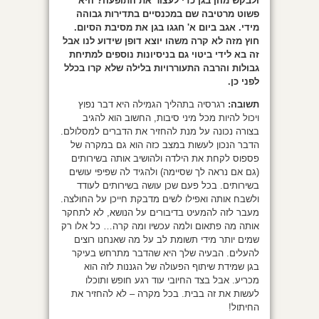
ולבקש מהן בגן כדי לעצור את התופעה? היא
פשוט מרטיבה שם במכנסיים בתדירות גבוהה
מידי. אגב ביום א' חגגו בגן את מסיבת הסיום.
חוץ מזה לא קרה משהו יוצא דופן שידוע לנו אבל
זה בא לידי ביטוי גם בניסיונות נוספים למתיחת
גבולות והרבה התעוררויות בלילה שלא קרו בכלל
לפני כן.
תשובה:
רגרסיה בתהליך הגמילה היא דבר נפוץ
ויכול להיות מכל מיני סיבות, החשוב הוא להגיב
בצורה נכונה על מנת להחזיר את הדברים למסלולם.
הדבר הנכון לעשות במצב כזה הוא גם במקרה של
פספוס לקחת את הילדה ולהושיב אותה בשירותים
(גם אם נראה לך שסיימה) ולהגיד לה שפיפי עושים
בשירותים. בכל פעם שכן עושה בשירותים לעודד
ולשבח אותה ואפילו לשים מדבקת חייכן על החולצה.
מעבר לזה להמעיט בדיבורים על הנושא, לא לתחקר
אותה מה פתאום ולמה עכשיו ומה קרה… כל אלו רק
שמים יותר מידי תשומת לב על מה שאנחנו רוצים
להעלים. הבעיה שלך היא שהדבר מתרחש בעיקר
בגן שמידת שיתוף הפעולה של הגננות לזה הוא
מכריע. אבל בצד החיובי עוד רגע חופש ותוכלו
לעשות את זה בבית. בכל מקרה – לא להחזיר את
החיתול!