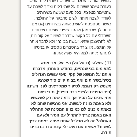
להושיב אותה באסלה ושתשב שם שתי דקות. אפשר
בעזרת טיימר ששמים על שתי דקות וצריך לשבת עד
שהטיימר מצפצף. בכל פעם שעושה בשירותים
לעודד ולשבח אותה ולשים מדבקה על החולצה.
כאשר מפספסת להושיב אותה בשירותים (גם אם
נדמה לך שסיימה) ולהגיד שפיפי עושים בשירותים.
השתדלי עם כל הקושי שבדבר לשמור על קור רוח,
לא להתעצבן שהיא "עושה בכוונה" ולא לדבר איתה
על הנושא. אין צורך בהסברים נוספים או בניסיון
לתחקר אותה למה היא עושה את זה.
11.)
שאלה:
(רויטל טל) היי יעל, אני אמא
לתאומים בני שנתיים, בחודש האחרון מדברת
איתם על הנושא של קקי ופיפי עושים הגדולים
בסיר/בשירותים ואף בבית קיים סיר שכרגע
משמש רק דוגמא לסיפור שמקריאים לפני השינה
(סיר הסירים ולציפי ברח הפיפי), מידי פעם
מתיישבים על הסיר אך נדמה שזה רק לשעשוע
ולא באמת כוונה לעשות. אני מרגישה שהם לא
באמת מוכנים לכן כמובן זו המכינה של התהליך,
האם באמת צריך להתחיל עם הסיר ולא עם
האסלה? זה לא מבלבל אותם איפה באמת צריך
לעשות? אשמח אם תעשי לי קצת סדר בדברים
תודה.