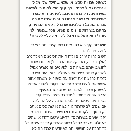
לשאול אם זה טבעי או שלא…הילד שלי מגיל
שנתיים גמול מפיפי, אך קקי הוא לא מוכן לעשות
בשירותים, רק בתחתונים…לעיתים הוא עושה
בשירותים ואז שוב אנחנו חוזרים איתו אחורה.
עברנו את כל השלבים: שרנו לו, קנינו הפתעות,
צחקנו בשירותים וניסינו פשוט הכל…משהו לא
עובד! הוא גמול גם מהלילה…מה עליי לעשות?
תשובה:
קקי הוא לפעמים נושא קצת יותר בעייתי
לחלק מהילדים.
חשוב להיות עירניים ולזהות את הסימנים המקדימים
(הולך הצידה, מחזיקה את הבטן וכו') ולקחת אותם
להושיב אותם בשירותים, לפעמים זה מצריך אפילו
להחזיק אותם פיזית על האסלה. בזמן הזה חשוב
לנסות להנעים את זמנם עם סיפור או משחק אהוב.
אפשר גם לשים טיימר על שתי דקות ולהפוך את זה
למשחק שצריך לשבת עד שהטיימר מצפצף.
הכי חשוב זה לחזק ולעודד כל פעם שיוצא קקי
בשירותים, אפשר גם לשים מדבקה על החולצה.
אם שמים לב שהתחילו לעשות או שתופסים אותם
רק בסוף – לקחת אותם ולהושיב בשירותים ולהגיד
"קקי עושים בשירותים" ולדאוג שישבו דקה או שתים
באסלה. מעבר להכל חשוב להפסיק לדבר איתם כל
כך הרבה על הנושא, הם לא יודעים למה הם לא