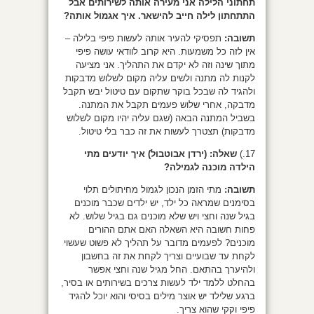
תחתוני הלילה אני מעירה אותה לשירותים אבל
התתחתון לילה חייב להישאר. איך אגמול אותה?
תשובה:
תפסיקי להעיר אותה לעשות פיפי בלילה –
אין לזה כל משמעות. היא קרוב לוודאי עושה פיפי
מתוך שינה וזה לא יקדם את התהליך. אני מציעה
לקנות לה מתנה ולשים עליה מקום לשלוש מדבקות
ולהגיד לה שבכל בוקר שתקום עם טיטול יבש תקבל
מדבקה, אחרי שלוש פעמים תקבל את המתנה.
בשביל המתנה הבאה (שגם עליה יהיו מקום לשלוש
מדבקות) תצטרך לעשות את זה כבר בלי טיטול.
17.)
שאלה: (ירדן אבוטבול) איך יודעים מתי
הילדה מוכנה לגמילה?
תשובה:
מתי הזמן הנכון לגמול מחיתולים תלוי
בסימנים שמראה כל ילד, יש ילדים שכבר מוכנים
בגיל שנה וחצי ויש שלא מוכנים גם בגיל שלוש. לא
פחות חשובה היא השאלה האם אתם ההורים
מוכנים? לפעמים מדובר על תהליך לא פשוט שעשוי
לקחת עד שבועיים וצריך לקחת את זה בחשבון
ולהיערך בהתאם. החל מגיל שנה וחצי אפשר
בהחלט ללמד ילד לעשות צרכים בשירותים או בסיר,
ברגע שלילד יש אוצר מילים בסיסי והוא יוכל להגיד
פיפי וקקי שהוא צריך.