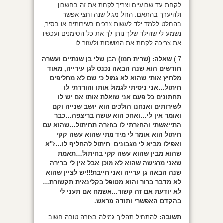
לקחת עד שבועיים וצריך לקחת את זה בחשבון
ולהיערך בהתאם. החל מגיל שנה וחצי אפשר
בהחלט ללמד ילד לעשות צרכים בשירותים או בסיר,
נשמע לי שהילד שלך נותן לך את כל הסימנים ועכשיו
את צריכה לקחת את המושכות ולעזור לו.
7.)
שאלה: (שרית חמו) הבן שלי בן שנתיים ועשרה
חודשים הוא שנה הבאה נכנס לגן עירייה, מאוד
מלחיץ אותי שהוא לא גמול כי שם לא מחליפים
חיתול…אני ניסיתי לגמול אותו והורדתי לו
תחתונים כל פעם אני שואלת אותו אם יש לו
לשירותים ואנחנו הולכים הוא יושב שנייה וקם
ואומר אין לי…ואחכ הוא עושה בריצפה…כבר
התייאשתי והחזרתי לו בחזרה תחיתול…שהוא עם
חיתול הוא אומר לי מיד מתי שהוא עשה קקי
ואפילו מביא לי מגבונים וחיתול להחליף לו…ז"א
שהוא מבין שהוא עשה קקי בחיתול…תאמת
שאני מרגישה שהוא לא מוכן אבל אין לי ברירה
שנה הבאה גן ערייה ואני חייבת!!!יש לציין שהוא
לא מדבר ברור והוא מטופל בקלינאית תקשורת…
לא יודעת אם זה קשור…אשמח אם תעני לי
בהקדם האפשרי ותודה מראש.
תשובה:
להתחיל תהליך גמילה בצורה טובה חשוב