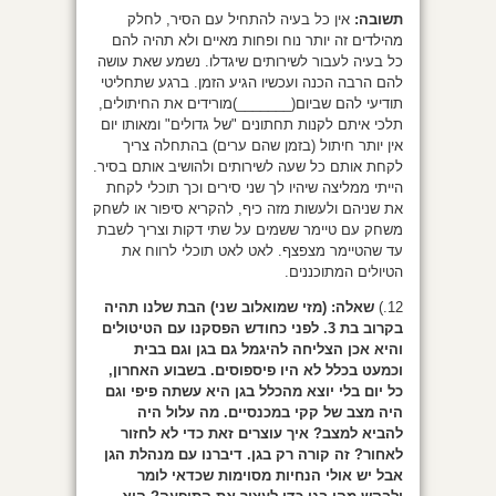
תשובה:
אין כל בעיה להתחיל עם הסיר, לחלק
מהילדים זה יותר נוח ופחות מאיים ולא תהיה להם
כל בעיה לעבור לשירותים שיגדלו. נשמע שאת עושה
להם הרבה הכנה ועכשיו הגיע הזמן. ברגע שתחליטי
תודיעי להם שביום(_______)מורידים את החיתולים,
תלכי איתם לקנות תחתונים "של גדולים" ומאותו יום
אין יותר חיתול (בזמן שהם ערים) בהתחלה צריך
לקחת אותם כל שעה לשירותים ולהושיב אותם בסיר.
הייתי ממליצה שיהיו לך שני סירים וכך תוכלי לקחת
את שניהם ולעשות מזה כיף, להקריא סיפור או לשחק
משחק עם טיימר ששמים על שתי דקות וצריך לשבת
עד שהטיימר מצפצף. לאט לאט תוכלי לרווח את
הטיולים המתוכננים.
12.)
שאלה:
(מזי שמואלוב שני) הבת שלנו תהיה
בקרוב בת 3. לפני כחודש הפסקנו עם הטיטולים
והיא אכן הצליחה להיגמל גם בגן וגם בבית
וכמעט בכלל לא היו פיספוסים. בשבוע האחרון,
כל יום בלי יוצא מהכלל בגן היא עשתה פיפי וגם
היה מצב של קקי במכנסיים. מה עלול היה
להביא למצב? איך עוצרים זאת כדי לא לחזור
לאחור? זה קורה רק בגן. דיברנו עם מנהלת הגן
אבל יש אולי הנחיות מסוימות שכדאי לומר