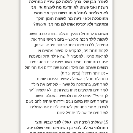
לעזרה הבן שלי צריך לעלות לגן עירייה בתחילת
השנה ואני פשוט לא יודעת מה לעשות אין אני
לא מצליחה לגמול אותו בשום דרך אני ממש
מתוסכלת ולא יודעת מה לעשות הזמן הולך
ומתקצר ולא יכניסו אותו לגן מה אני אעשה?
תשובה:
להתחיל תהליך גמילה בצורה טובה חשוב
לעשות לילד הכנה מראש – ביום חמישי נוריד את
החיתול, ללכת איתו ביחד לבחור סיר או ישבנון,
לקנות תחתונים, להקריא לו סיפור מתאים או
להראות סרטון, להסביר לו שהוא ילד גדול ומעכשיו
יהיה בתחתונים. חשוב מאוד שיהיו לכם כמה ימים
רצופים שאתם עם הילד ומרגע שמורידים את החיתול
– אין יותר חיתול! (בזמן עירות)
בתחילת תהליך הגמילה עושים הליכות יזומות
לשירותים, בהתחלה כל שעה – לוקחים את הילד
לשירותים ומושיבים אותו בשירותים. לא לשאול "יש
לך פיפי?" פשוט לקחת ולהושיב באסלה. חשוב
שהשירותים יהיו מקום נעים וידידותי שיהיה להם נעים
לשבת. אחרי כמה זמן להתחיל לרווח את הטיולים
לשירותים עד שהילד יתחיל ליזום.
5.)
שאלה:
(ערבה ושי גאלי) לפני שבוע וחצי
התחלתי גמילה לבני בן השנתיים וחצי שולט יפה