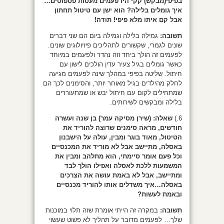
בפיפי(מבקש) קקי היו פעמים מעטות פספוסים…
איך גומלים בלילה? הוא ישן עם טיטול תחתון
אבל קם איתו מלא פיפי! תודה!
תשובה:
גמילה בלילה וגמילה ביום הם שני דברים
שונים לגמרי, שקשורים לתהליכים פיזיולוגים שונים.
לפעמים זה הולך ביחד וזה נהדר ולפעמים במיוחד
כאשר גומלים בגיל צעיר עדין הולכים לישון עם
חיתול. שליטה בפיפי במהלך שינה לפעמים מגיעה
לחלק מהילדים בגיל מאוחר יותר, והסימנים לכך הם
שמתחילים לקום עם חיתול יבש או שמתעוררים
בלילה ומבקשים לשירותים.
6.)
שאלה: (שירן מסיקה עמר) בן שנה ועשרה
חודשים, מראה סימנים שרוצה להוריד את
הטיטול, מאוד בוגר ומבין, עולה על הישבנון
באסלה, מתיישב אבל לא מוריד את המכנסיים
וכל פעם אומר סיימתי, הוא מתלהב ומבין את
המשמעות ללכת לאסלה ואפילו הולך לבד
ומתיישב, אבל לא באמת עושה את הצרכים
באסלה…איך משדלים אותו להוריד מכנסיים
ובאמת לעשות?
תשובה:
במקרה זה הייתי אומרת שזה תלוי במוכנות
שלך… לפעמים מדובר על תהליך לא פשוט שעשוי