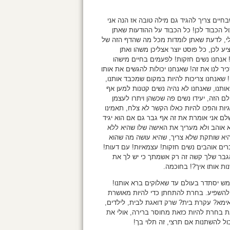
חיים צריך להגיד גם מילה טובה אז הנה אני
ל הכבוד לכן! כל הכבוד על ההודעות שאתן
י, לדעת שאתן לומדות מכל מה שהדף הזה של
יע לכן, כל פוסט יוצר אצליכן משהו ואתן
 אנחנו נשים חזקות! לפעמים בחיים מישהו
כיר לנו את זה! שאנחנו יכולות להגשים את אותו
! שאנחנו צריכות להיות במקום שמכבד אותנו,
ותנו, שאנחנו לא נהיה נשים קטנות למען אף
ם הזה, יעידו נשים פה שכשהן ויתרו לעצמן
גיות והפכו להיות כאלו הקשר לא צלח, תאמינו
לם אני אומרת את זה אף גבר גם אם הוא יגיד
 אוהב ולא מעריך את האישה שלו שהיא ללא
יא שותקת שלא צריך, שהיא עושה מה שהוא
רים אוהבים נשים חזקות! עצמאיות! עם דעות!
גבר שלך קשה זה רק אשמתך כי יש לך את
ות אותו איך?! בחוכמה.
ממש יסתדר בעולם עד שאלוקים ברא אותנו!
 להשפיע. בחרת להתחתן כדי להיות מאושרת
אימא? עקרת בית? שרק דואגת לבית, לילדים,
 בחרת להיות כזאת מחוסר ברירה, אולי את
ל להשתנות אם תרצי, זה תלוי בך!