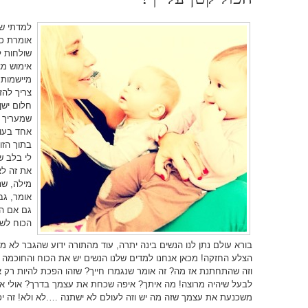
למדתי שב
אומרת כו
שולחות ל
אימוש מצ
מיישמות!
צריך להז
חלום ישן
שמעריך א
אחד בעול
בתוך הזו
לי בלב ש
את זה לא
מילה, שה
אומר, גב
גם אם ה
הכוח לשנ
בורא עולם נתן לנו הנשים בינה יתרה, עוד מהתורה ידוע שהגבר לא 
הצלע החזקה! מכאן אנחנו למדים שלנו הנשים יש את הכוח והחוכמה
וזה שהתחתנת אז מה? זה אומר שנגמרו חייך? שזהו הפכת להיות רק 
לבעל שיהיה מרוצה! מה איתך? איפה שכחת את עצמך בדרך? אולי את
משכנעת את עצמך שזה מה יש וזה לעולם לא ישתנה ….לא ולא! זה יכו