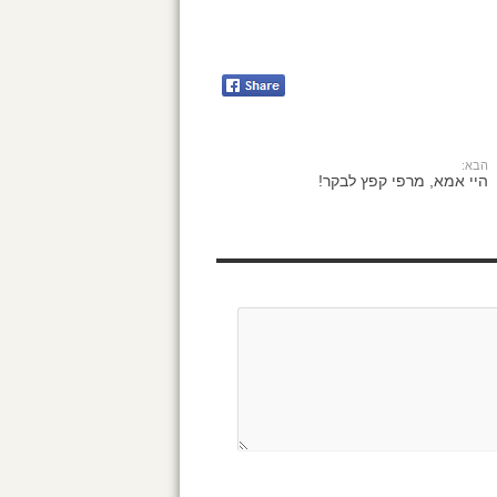
הבא:
היי אמא, מרפי קפץ לבקר!