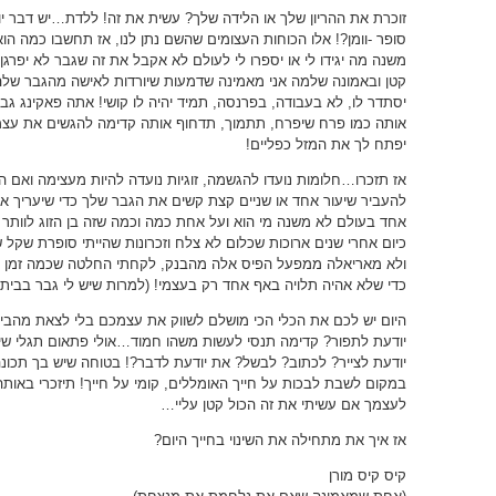
זוכרת את ההריון שלך או הלידה שלך? עשית את זה! ללדת…יש דבר יו
סופר -וומן?! אלו הכוחות העצומים שהשם נתן לנו, אז תחשבו כמה הו
משנה מה יגידו לי או יספרו לי לעולם לא אקבל את זה שגבר לא יפרג
קטן ובאמונה שלמה אני מאמינה שדמעות שיורדות לאישה מהגבר שלה 
יסתדר לו, לא בעבודה, בפרנסה, תמיד יהיה לו קושי! אתה פאקינג ג
אותה כמו פרח שיפרח, תתמוך, תדחוף אותה קדימה להגשים את עצ
יפתח לך את המזל כפליים!
אז תזכרו…חלומות נועדו להגשמה, זוגיות נועדה להיות מעצימה ואם ה
להעביר שיעור אחד או שניים קצת קשים את הגבר שלך כדי שיעריך את
אחד בעולם לא משנה מי הוא ועל אחת כמה וכמה שזה בן הזוג לוותר
כיום אחרי שנים ארוכות שכלום לא צלח וזכרונות שהייתי סופרת שקל
ולא מאריאלה ממפעל הפיס אלה מהבנק, לקחתי החלטה שכמה זמן שזה
כדי שלא אהיה תלויה באף אחד רק בעצמי! (למרות שיש לי גבר בבית 
היום יש לכם את הכלי הכי מושלם לשווק את עצמכם בלי לצאת מהבי
יודעת לתפור? קדימה תנסי לעשות משהו חמוד…אולי פתאום תגלי ש
יודעת לצייר? לכתוב? לבשל? את יודעת לדבר?! בטוחה שיש בך תכונה
במקום לשבת לבכות על חייך האומללים, קומי על חייך! תיזכרי באותה
לעצמך אם עשיתי את זה הכול קטן עליי…
אז איך את מתחילה את השינוי בחייך היום?
קיס קיס מורן