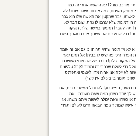
תר מורכב מזה?! לא הרגשת אחרי זה כמו
א מחזיק מאיתנו, כמה אנחנו משהו מיוחד! לא
ן לאשתו, גבר שמקטין את האישה שלו הוא גבר
הן דמעות שלא יגרמו לו נחת, שום דבר לא
בר! תהיה גבר! תתמוך באישה שלך, תשקה
מה! ככל שתעצים את אשתך או בת זוגתך השם
יא לא אז תעשו שהיא תהיה! כן גם אם זה אומר
 הפרח היפייפה שיש לו בבית! אל תתנו לאף
 על המקום שלכן! הדבר שעושה אותי מאושרת
 שקל כדי לשלם שכר דירה ותמיד לקבל טלפונים
 לא ייקח אני אהיה אדון לעצמי ואתפרנס
שהכי תומך בי בעולם אין קשר)
ת כמעט, הפייסבוק! להתחיל ממשהו בבית, את
יש לך יותר כשרון ממה שאת חושבת…את
 או כשרון שאת יכולה לעשות איתם משהו. אז
 אישה שמתוך גופה הביאה חיים לעולם ותגידי