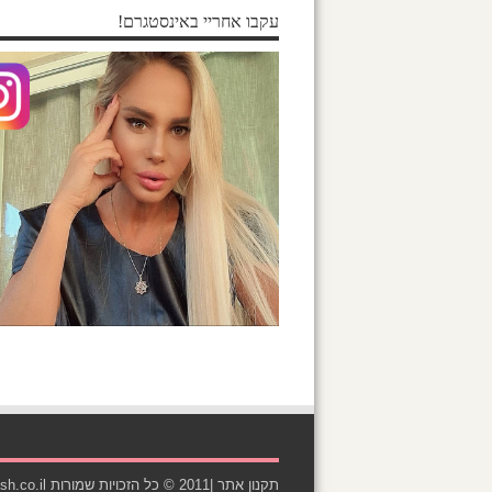
עקבו אחריי באינסטגרם!
תקנון אתר
|2011 © כל הזכויות שמורות Emush.co.il