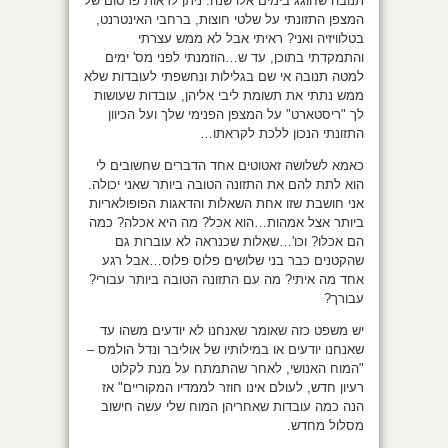
תנובה שחוגג בימים אלו שנה. ניתן לראות פרסום של
המצפן התזונתי על שלטי חוצות, ברחבי האינטרנט,
בטלוויזיה ואני? ראיתי אבל לא ממש עצרתי
והתמקדתי בתוכן, עד ש…הוזמנתי לפני מס' ימים
למטה תנובה אי שם בגלילות ונחשפתי לעובדות שלא
ממש נתתי את תשומת ליבי אליהן, עובדות שעושות
לך "ריסטארט" על המצפן הפנימי שלך ועל הכיוון
התזונתי הנכון ללכת לקראתו…
כאמא לשלושה זאטוטים אחד הדברים שחשובים לי
הוא לתת להם את התזונה הטובה ביותר שאני יכולה.
אני חושבת שזו אחת השאלות והדאגות הפופולאריות
ביותר אצל אמהות…הוא אכל? מה היא אכלה? כמה
הם אכלו? וכו'…שאלות שכנראה לא עוברות גם
שהקטנים כבר בני שלושים פלוס פלוס…אבל רגע
אחד מה איתי? מה עם התזונה הטובה ביותר עבורי?
עבורך?
יש משפט כזה שאומר שאנחנו לא יודעים משהו עד
שאנחנו יודעים או במילותיו של אוליבר ונדל הולמס –
"המוח האנושי, לאחר שהתמתח על מנת לקלוט
רעיון חדש, לעולם אינו חוזר לממדיו המקוריים" אז
הנה כמה עובדות שאחריהן המוח שלי עשה חישוב
מסלול מחדש.