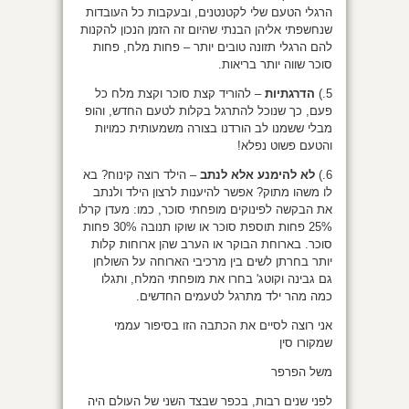
הרגלי הטעם שלי לקטנטנים, ובעקבות כל העובדות
שנחשפתי אליהן הבנתי שהיום זה הזמן הנכון להקנות
להם הרגלי תזונה טובים יותר – פחות מלח, פחות
סוכר שווה יותר בריאות.
5.)
הדרגתיות
– להוריד קצת סוכר וקצת מלח כל
פעם, כך שנוכל להתרגל בקלות לטעם החדש, והופ
מבלי ששמנו לב הורדנו בצורה משמעותית כמויות
והטעם פשוט נפלא!
6.)
לא להימנע אלא לנתב
– הילד רוצה קינוח? בא
לו משהו מתוק? אפשר להיענות לרצון הילד ולנתב
את הבקשה לפינוקים מופחתי סוכר, כמו: מעדן קרלו
25% פחות תוספת סוכר או שוקו תנובה 30% פחות
סוכר. בארוחת הבוקר או הערב שהן ארוחות קלות
יותר בחרתן לשים בין מרכיבי הארוחה על השולחן
גם גבינה וקוטג' בחרו את מופחתי המלח, ותגלו
כמה מהר ילד מתרגל לטעמים החדשים.
אני רוצה לסיים את הכתבה הזו בסיפור עממי
שמקורו סין
משל הפרפר
לפני שנים רבות, בכפר שבצד השני של העולם היה