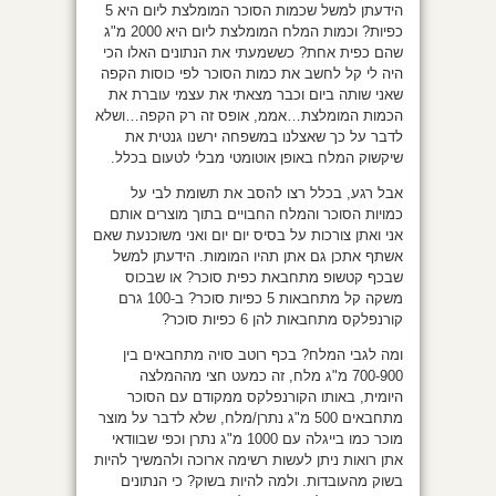
הידעתן למשל שכמות הסוכר המומלצת ליום היא 5
כפיות? וכמות המלח המומלצת ליום היא 2000 מ"ג
שהם כפית אחת? כששמעתי את הנתונים האלו הכי
היה לי קל לחשב את כמות הסוכר לפי כוסות הקפה
שאני שותה ביום וכבר מצאתי את עצמי עוברת את
הכמות המומלצת…אממ, אופס זה רק הקפה…ושלא
לדבר על כך שאצלנו במשפחה ירשנו גנטית את
שיקשוק המלח באופן אוטומטי מבלי לטעום בכלל.
אבל רגע, בכלל רצו להסב את תשומת לבי על
כמויות הסוכר והמלח החבויים בתוך מוצרים אותם
אני ואתן צורכות על בסיס יום יום ואני משוכנעת שאם
אשתף אתכן גם אתן תהיו המומות. הידעתן למשל
שבכף קטשופ מתחבאת כפית סוכר? או שבכוס
משקה קל מתחבאות 5 כפיות סוכר? ב-100 גרם
קורנפלקס מתחבאות להן 6 כפיות סוכר?
ומה לגבי המלח? בכף רוטב סויה מתחבאים בין
700-900 מ"ג מלח, זה כמעט חצי מההמלצה
היומית, באותו הקורנפלקס ממקודם עם הסוכר
מתחבאים 500 מ"ג נתרן/מלח, שלא לדבר על מוצר
מוכר כמו בייגלה עם 1000 מ"ג נתרן וכפי שבוודאי
אתן רואות ניתן לעשות רשימה ארוכה ולהמשיך להיות
בשוק מהעובדות. ולמה להיות בשוק? כי הנתונים