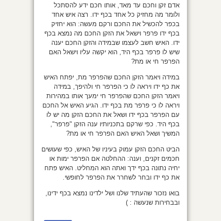
אדם זקן וחכם עד מאד, אותו חכם ידע להסתכל
ולומר מה מחזיק כל אחד בכף ידו. רצה איש אחד
בכפר להכשיל את החכם ורקם מעשה: הוא יחזיק
בכף ידו פרפר וישאל את הזקן החכם מה נמצא בכף
ידו. האיש חשב לעצמו שבמידה והזקן החכם יענה
שיש לו פרפר בכף היד, הוא יקשה עליו וישאל האם
הפרפר חי או מת?
במידה ויאמר הזקן החכם שהפרפר מת, יפתח האיש
את כף ידו ויראה לו כי הפרפר חי ולהיפך, במידה
ויאמר הזקן החכם שהפרפר חי ימעך אותו במהירות
ויראה לו כי פרפר מת בכף ידו. הגיע האיש אל החכם
עם הפרפר בכף ידו ושאל את החכם הזקן מה יש לו
בכף היד. כפי שרקם בתכניותיו ענה הזקן "פרפר",
המשיך ושאל האיש האם הפרפר חי או מת?
הביט החכם הזקן עמוק בעיניו של האיש, כפי שעושים
חכמים זקנים, וענה: ההחלטה אם הפרפר ימות או
יחיה נתונה בכף ידך ואתה הוא המחליט. האיש פתח
את כף ידו ובחר לשחרר את הפרפר לחופשי.
בואו נזכור שהעתיד שלנו ושל ילדינו נמצא בכף ידינו,
ובבחירות שנעשה : )