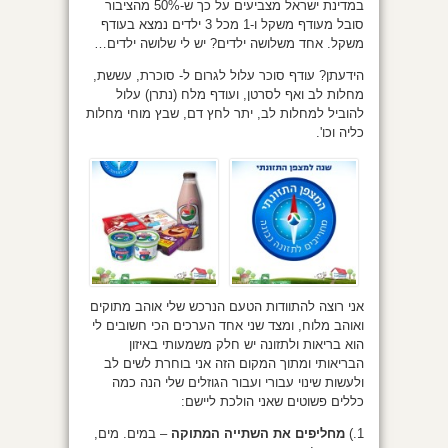
במדינת ישראל מצביעים על כך ש-50% מהציבור
סובל מעודף משקל ו-1 מכל 3 ילדים נמצא בעודף
משקל. אחד משלושה ילדים? יש לי שלושה ילדים…
הידעתן? עודף סוכר עלול לגרום ל- סוכרת, עששת,
מחלות לב ואף לסרטן, ועודף מלח (נתרן) עלול
להוביל למחלות לב, יתר לחץ דם, שבץ מוחי מחלות
כליה וכו'.
אני רוצה להתוודות הטעם הנרכש שלי אוהב מתוקים
ואוהב מלוח, ומצד שני אחד הערכים הכי חשובים לי
הוא בריאות ולתזונה יש חלק משמעותי באיזון
הבריאותי ומתוך המקום הזה אני בוחרת לשים לב
ולעשות שינוי עבורי ועבור הגוזלים שלי הנה כמה
כללים פשוטים שאני הולכת ליישם:
1.)
מחליפים את השתייה המתוקה
– במים. מים,