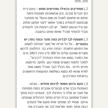
מים, מים!
2.)
ממתיקים בכאילו ומרגישים ממש
– טעם וריח
הם חברים טובים, נכון שכשאנחנו מצוננות והאף
סתום אז פתאום לאוכל אין שום טעם? אז מסתבר
שבמקום להמתיק בסוכר אפשר ליצור אפקט מתוק
עם וניל וקינמון למשל…יש לכן רעיונות איך להמתיק
מבלי להוסיף סוכר? שתפו אותנו בתגובה.
3.)
תשומת לב! לבדוק כמה סוכר וכמה נתרן יש
במוצרים
– על כל אריזה של מוצר תוכלנה למצוא
את הסימון התזונתי, הנתרן יופיע בה, החלטנה לרכוש
מוצרים שאינם עולים על 300 מ"ג נתרן ל-100 גרם.
את הסוכר נמצא את תחת הכותרת "רכיבים" ,
לסוכר ולסוגיו השונים שמות כגון: גלוקוז, פרוקטוז,
סירופ תירס…מה הכלל לגבי סוכר? פשוט מאד,
לוודא שהוא לא נמצא בשלושת המקומות הראשונים
ברשימת המרכיבים.
4.)
טעם נרכש אפשר לרכוש מחדש
– אנחנו
כאמהות וכבני אדם מבוגרים אוהבים כמות מסוימת
של סוכר או מלח כי התרגלו לכך, פעמים רבות מתוך
האוכל שספגנו בבית הורינו ומתוך ההרגלים שצמחנו
איתם. שמתי לב שמתוך אותו מקום שלי פעמים
רבות מתוך חוסר מודעות לכך אני מעבירה את