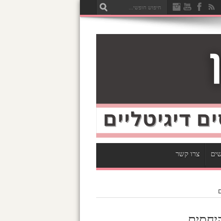
שים
צרו קשר
ם
היחסים