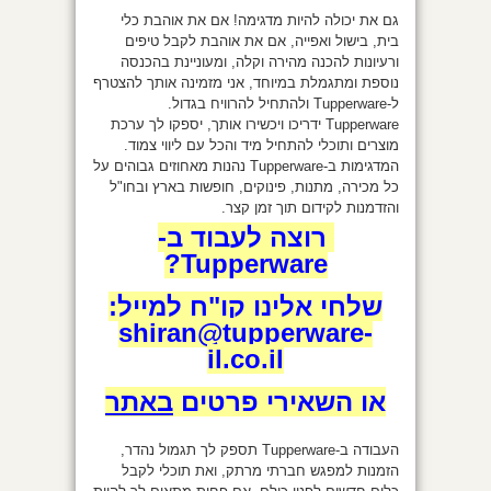
גם את יכולה להיות מדגימה! אם את אוהבת כלי
בית, בישול ואפייה, אם את אוהבת לקבל טיפים
ורעיונות להכנה מהירה וקלה, ומעוניינת בהכנסה
נוספת ומתגמלת במיוחד, אני מזמינה אותך להצטרף
ל-Tupperware ולהתחיל להרוויח בגדול.
Tupperware ידריכו ויכשירו אותך, יספקו לך ערכת
מוצרים ותוכלי להתחיל מיד והכל עם ליווי צמוד.
המדגימות ב-Tupperware נהנות מאחוזים גבוהים על
כל מכירה, מתנות, פינוקים, חופשות בארץ ובחו"ל
והזדמנות לקידום תוך זמן קצר.
רוצה לעבוד ב-
Tupperware?
שלחי אלינו קו"ח למייל:
shiran
@tupperware-
il.co.il
או השאירי פרטים
באתר
העבודה ב-Tupperware תספק לך תגמול נהדר,
הזמנות למפגש חברתי מרתק, ואת תוכלי לקבל