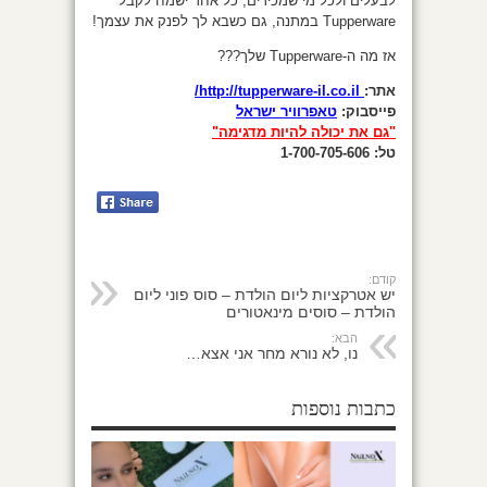
לבעלים ולכל מי שמכירים, כל אחד ישמח לקבל
Tupperware במתנה, גם כשבא לך לפנק את עצמך!
אז מה ה-Tupperware שלך???
אתר:
http://tupperware-il.co.il/
פייסבוק:
טאפרוויר ישראל
"גם את יכולה להיות מדגימה"
טל:
1-700-705-606
קודם:
יש אטרקציות ליום הולדת – סוס פוני ליום
הולדת – סוסים מינאטורים
הבא:
נו, לא נורא מחר אני אצא…
כתבות נוספות