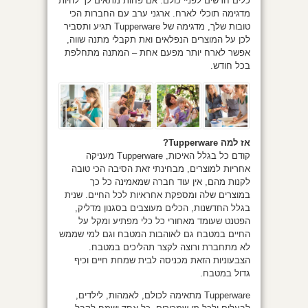
כלים חדשים לפניי כולם. אם פחות מתאים לך להיות
מדגימה תוכלי לארח. ארגני ערב עם החברות הכי
טובות שלך, מדגימה של Tupperware תגיע ותסביר
לכן על המוצרים הנפלאים ואת תקבלי מתנה שווה,
אפשר לארח יותר מפעם אחת – המתנה מתחלפת
בכל חודש.
אז למה Tupperware?
קודם כל בגלל האיכות, Tupperware מעניקה
אחריות למוצרים, מבחינתי זאת הסיבה הכי טובה
לקנות מהם, אין עוד חברה שמאמינה כל כך
במוצרים שלה ומספקת אחראיות לכל החיים. שנית
בגלל החדשנות, הכלים מעוצבים בסגנון מדליק,
הפטנט שעומד מאחורי כל כלי מפתיע ומקל על
החיים במטבח גם לאוהבות המטבח וגם למי שממש
לא מתחברת ורוצה לקצר תהליכים במטבח.
הצבעוניות הזאת מכניסה לבית שמחת חיים וכיף
גדול במטבח.
Tupperware מתאימה לכולם, לאמהות, לילדים,