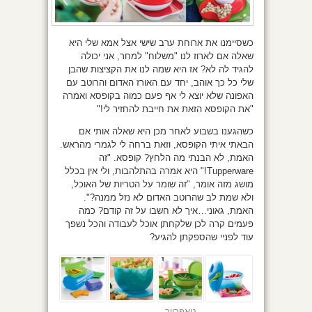
כשסיימנו את ארוחת ערב שישי אצל אמא שלי היא
שאלה אם לארוז לנו "משלוח" למחר, אני יכולה
להגיד לה לא? אז היא שמה לנו את הקציצות שהבן
שלי כל כך אוהב, יחד עם האורז האדום והרוטב עם
האפונה שלא יוצא לי אף פעם כמוה בקופסא ואמרה
"את הקופסא הזאת את חייבת להחזיר לי!"
כשהגענו בשבוע לאחר מכן היא שאלה אותי אם
הבאתי איתי הקופסא, וזאת ברחה לי לגמרי מהראש.
האמת, לא הבנתי מה הלחץ? קופסא. "זה
Tupperware!" היא אמרה בהתלהבות, ולי אין בכלל
מושג מזה אומר, "זה שומר על הטריות של האוכל,
ולא שמת לב שהרוטב האדום לא נזל ממנה?".
האמת, גאוני…איך לא חשבו על זה קודם? כמה
פעמים קרה לכן שלקחתן אוכל לעבודה והכל נשפך
עוד לפניי שהספקתן להגיע?
טאפרוור