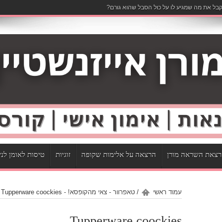
בל את מה שמגיע לו על כול הסבל שהוא גורם?
צאת השראה מורן
הרצאה על אלימות שקופה
זוגיות
טיסות לאומן לנ
עמוד ראשי
/
טאפרוור - צאי מהקופסא! - Tupperware
Tupperware coockies
/
Tupperware coockies