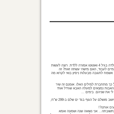
הייתי שמחה לדעת אם יש פה אמהות שלמדו אחרי לידה? אני אמא לילדה בגיל 4 ואוטוטו אמורה ללדת. רוצה לעשות
מיים לעבוד, האם מישהי עשתה זאת? זה
אשמח לתגובה מבעלות ניסיון בואי לקרוא מה
ל כך מתחברת למילים האלו. אומנם זה שיר
 האבות נמצאים למעלה האבא שגידל אותי
 לי את שניהם. בימים …
בגד ים של Kimi-Kim בעיצוב מורן אייזנשטיין – בגד ים ייחודי, מחטב ויושב מושלם על הגוף בגד ים שלם ב-299 ש"ח,
ם אותנו?!
 בתשובתה… אני נשואה שנה ושמונה ואמא