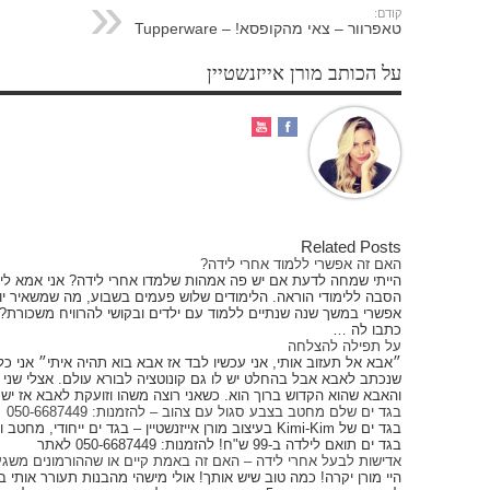
קודם:
טאפרוור – צאי מהקופסא! – Tupperware
על הכותב מורן אייזנשטיין
Related Posts
האם זה אפשרי ללמוד אחרי לידה?
הסבה ללימודי הוראה. הלימודים שלוש פעמים בשבוע, מה שמשאיר יו
אפשרי במשך שנה שנתיים ללמוד עם ילדים ובקושי להרוויח משכורת? 
כתבו לה …
על תפילה להצלחה
״אבא אל תעזוב אותי, אני עכשיו לבד אז אבא בוא תהיה איתי״ אני כ
שנכתב לאבא אבל בהחלט יש לו גם קונוטציה לבורא עולם. אצלי שני
והאבא שהוא הקדוש ברוך הוא. כשאני רוצה משהו וזועקת לאבא אז יש
בגד ים שלם מחטב בצבע סגול עם צהוב – להזמנות: 050-6687449
בגד ים תואם לילדה ב-99 ש"ח! להזמנות: 050-6687449 לאתר
אדישות לבעל אחרי לידה – האם זה באמת קיים או שההורמונים משגעי
היי מורן יקרה! כמה טוב שיש אותך! אולי מישהי מהבנות תעורר אותי