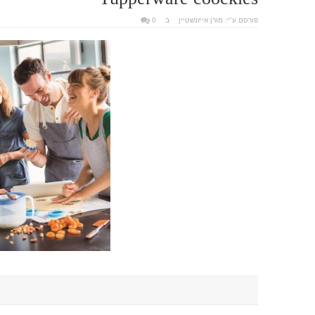
פורסם ע"י:
מורן אייזנשטיין
ב
0