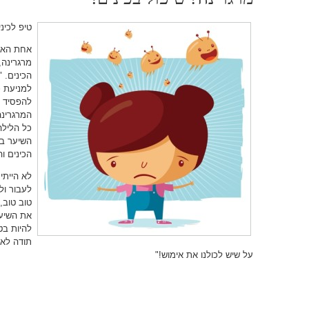
טיפ לכיני
אחת האמ
מרגרינה
הכינים. 
למניעת כ
להפסיד ו
כל הלילה
השיער במ
הכינים ו
לא הייתי
לעבור ו
טוב טוב,
את השיער
להיות בט
תודה לאו
על שיש לכולנו את אימוש!"