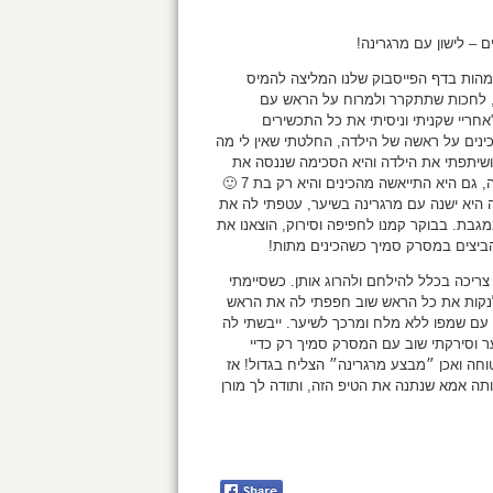
ם – לישון עם מרגרינה!
הות בדף הפייסבוק שלנו המליצה להמיס
, לחכות שתתקרר ולמרוח על הראש עם
"אחריי שקניתי וניסיתי את כל התכשירים
ינים על ראשה של הילדה, החלטתי שאין לי מה
שיתפתי את הילדה והיא הסכימה שננסה את
המרגרינה, גם היא התייאשה מהכינים והיא רק בת 7 🙂
 היא ישנה עם מרגרינה בשיער, עטפתי לה את
גבת. בבוקר קמנו לחפיפה וסירוק, הוצאנו את
הביצים במסרק סמיך כשהכינים מתות!
 צריכה בכלל להילחם ולהרוג אותן. כשסיימתי
לנקות את כל הראש שוב חפפתי לה את הראש
 עם שמפו ללא מלח ומרכך לשיער. ייבשתי לה
 וסירקתי שוב עם המסרק סמיך רק כדיי
וחה ואכן ״מבצע מרגרינה״ הצליח בגדול! אז
תה אמא שנתנה את הטיפ הזה, ותודה לך מורן