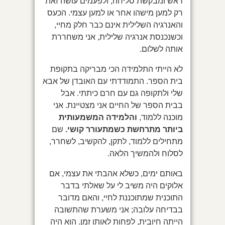
ראש ומבקשת סליחה, ולפעמים עושה זאת
רק למען מישהו אחר או למען עצמי. הכעס
והאנרגיה השלילית אינם כבר חלק מחיי,
וכשנכנסת אנרגיה שלילית, אני משחררת
אותה לשלום.
לא הייתי התלמידה הכי מבריקה בתקופת
בית הספר. התמודדתי עם האובדן של אבא
שלי ולתקופה גם עם חרם כיתתי. אבל
בבית הספר של החיים אני מצטיינת. אני
מוכנה ללמוד,
והלמידה המשמעותית
ביותר מתרחשת כשמתעורר קושי.
שם
מתחילים ללמוד, לתקן, להקשיב, לשחרר,
לסלוח ולהמשיך הלאה.
באותם ימים, כשלא אהבתי את עצמי, אם
אלוקים היה משיב לי על שאלתי בדבר
התוכנית שמתוכננת לחיי, והאם מדובר
בבדיחה עלובה; אני משערת שהתשובה
הייתה חיובית, לפחות לאותו זמן. הוא היה