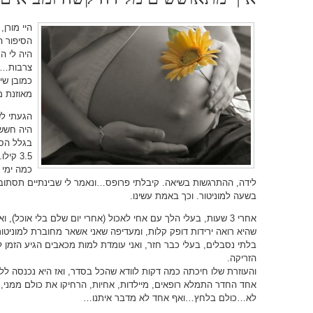
היי מורן,
היה לי ה
צרבות…ממ
כמובן שי
מאוזנת מ
היה חשש 
בגלל הסכ
3.5 ק
כמה ימי 
לידה, ההתרגשות בשיאה. קיבלתי פרופס…ונאמר לי שבינתיים תסתובב
בשעה למוניטור. וכך באמת עשינו.
אחרי 3 שעות, בעלי הלך עם אחי לאכול (אחרי יום שלם בלי אוכל),
שהיא רואה ירידות דופק קלות, ומעדיפה שאני אשאר מחוברת למוניטו
בלתי נסבלים, בעלי כבר חזר, ואני עומדת למות מכאבים הגיע הזמן
הזריקה.
והעוזרת שלו חיכתה כמה דקות לוודא שהכל בסדר, ואז היא נכנסה ל
אחד החדר התמלא רופאים, מיילדות, אחיות, הרחיקו את כולם ממני, 
לא…כולם בלחץ…ואף אחד לא מדבר איתנו…