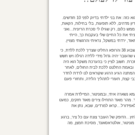
הסיפור הוא כזה: את בני ילדתי בדיוק לפני 10 חודשים.
ריון מדהים, ללא תופעות, בלי בחילות, הקאות,
ש כלום, רק שגילו לי סכרת הריונית…ואני
ניתי את כל החיים שלי בעקבות כך, הייתי
אוד, ירדתי במשקל, נראיתי והרגשתי מצויין.
הגעתי לשבוע 38 והרופא החליט שצריך ללכת ללדת, כי
שהעובר יהיה גדול מידי ללידה רגילה ויש חשש
רת. חשוב לציין כי בהערכת משקל הוא היה
ילו. ובאמת החלטנו ללכת לבית החולים, לאחר
המתנה הגיע הרגע שקוראים לנו לרדת לחדר
י קצת, תעזרי לתהליך הלידה, ותחזרי פעם
 ואמא נשארה איתי, ובמוניטור, המיילדת אמרה
ר. מהר מאוד התחילו צירים מאוד חזקים, כמעט
 לאפידורל…קראו למרדים, שבא, נתן את
לחץ…הדופק של העובר צונח עם כל ציר, ברגע
מוניטור, אולטראסאונד, מסיכת חמצן, מה