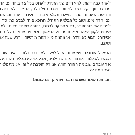
לאחר כמה דקות, לחץ הדם שלי התחיל לקרוס בכל ציר ביחד עם ה
מתייצב תוך דקה, רצים לניתוח…ואז התחיל הלחץ הרציני…לא רוצה נ
והרגשתי שאני נרדמת…וכאילו התעלפתי בחדר הלידה…אחרי זמן שנר
עם ירידת מים, ושוב כל הבלאגן התחיל, הרופאים היו לבנים כמו סיד…
לניתוח אני בהיסטריה, לא מספיקה לבכות, בטוחה שאחד מאיתנו לא
שיספר לקטן שאהבתי אותו מהרגע הראשון…ולוקחים אותי…בעלי בחו
אפידורל, הגוף לא נרדם, אז נותנים לי 2 מנו
ושלם…
הביאו לי אותו להרגיש אותו…אבל לצערי לא זוכרת כלום…ראיתי אותו והחז
ועכשיו לשאלה…אנחנו רוצים עוד ילדים, אבל אני לא מצליחה להתאוש
איך עוברים שוב את החוויה הזו?? אני רק חושבת על זה, אני מתמלא
נשרוד את זה.
חברות העמוד משתפות בחוויותיהן וגם עונות!
.
קודם: