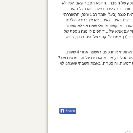
דופק של העובר…הרופא הסביר שאם הכל לא
יתוח…רוצה לידה רגילה…ואז הכל נרגע
אה כנצח (בעלי אומר רבע שעה) התעוררתי
רצים באים יוצאים…זהו אין ברירה הולכים
 שורד, מבקשת מבעלי שאם אני לא אשרוד
ץ עם אמא שלי…דוחפים לי מנה נוספת של
ת מורפיום…רבע שעה אחרי (כך אמרו לי) קטני שלי היה בחוץ, בריא
קתי אותו פעם ראשונה אחרי 4 שעות…
ש מהלידה, איך מתגברים על זה, ומנסים שוב?
ת דמעות, והיסטריה, באמת חשבתי שאנחנו לא
הבא: