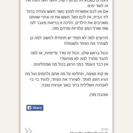
פעמיים בשבוע הליכון 50 דקות, ולאט לאט תעלו את
זה לעוד ימים.
אם אין לכם אפשרות למכון כושר תעשו צעידה ברגל
ליד הבית, אין לכם זמן? תעשו את זה אחרי שאתם
משכיבים את הילדים, הליכה זו בריאות מעבר לזה
שזה שורף המון קלוריות ומרזים מזה.
תירוצים למה לא תמיד יש תתחילו לחשוב למה כן
לשחרר את הפחד ולשנות!!!
הכול בראש שלנו, הכול זה סדר עדיפויות, אז למה
להגיד מחר? למה לא מהיום?!
אין דבר העומד בפני הרצון בכול מה שמחליטים.
אז קחו נשימה, תחליטו על מה אתם נלחמים ועל מה
הגיע הזמן לוותר, לשחרר את הפחד, להגיד ביי ביי
לאנרגיה השלילית ברוך בואך אנרגיה טובה.
אוהבת מורן.
קודם: