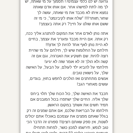
גרועה יש לנו כלפי עצמינו?! תסמוך על מי שאתה, יש
לך מה לתת למישהו אחר. אם אותו אדם שאתה
נמצא איתו לא מכבד את מי שאתה, עושה לך
שחור,תוותר!!!! "שלח אותו לקיבינמט", כי מי זה
ששם אותו שולט על חייך? רק אתה בעצמך!
אתה נותן לאדם אחר את המקום להתנהג אליך ככה,
רק אתה. אם היית מכבד ומעריך את עצמך, בחיים
לא היית נותן לאף אחד להיות לך אדון!!!
תילחם על החלומות שיש לך, תילחם על מי שהיית
רוצה להיות. שם תשקיע את האנרגיה, וגם אם זה
קשה ולא הולך זה לא אומר שזה לא יגיע!
תילחמי על להביא ילד לעולם, על הבעל, על האישה
שלך, על נישואין טובים.
אנשים מתחתנים ואז הולכים לחפש בחוץ, בוגדים,
עושים מאחורי הגב!
תכבד את האישה שלך, כול הכוח שלך תלוי ביחס
שלך אליה. החיים שלך ישתפרו בכול המובנים אם
תמיד תשים את אשתך במקום הראשון.
תילחמו על הבריאות שלכם, אם אתם שמנים זה רק
בגלל שאתם מפצים את עצמכם באוכל! אתם יכולים
לשנות, אין ספק שאתם רוצים!! ספורט זה הדבר הכי
טוב לנפש, תירשמו למכון כושר, לפחות תתחילו