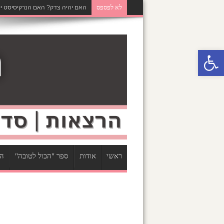
לא לפספס
האם יהיה צדק? האם הנרקיסיסט יק
פתח סרגל נגישות
ראשי
אודות
ספר "הכול לטובה"
הר