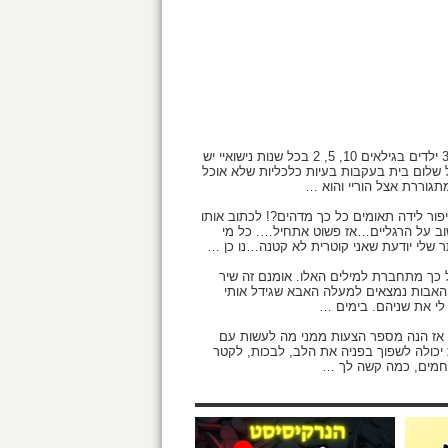
היי מורן אשמח אם תוכלי לפרסם בעילום שם. אני נשואה 15 שנים + 3 ילדים בגילאים 10, 5, 2 בכל שנות נישואיי יש
 על שלום בית בעקבות בעיות כלכליות שלא אוכל
תגוררת אצל הוריי והוא …
יפור לידה תאומים כל כך מדהים?! לכתוב אותו
 שוב על הרגליים…אז פשוט אתחיל…. כל מי
ל כך מתחברת למילים האלו. אומנם זה שיר
 האבות נמצאים למעלה האבא שגידל אותי
 לי את שניהם. בימים …
 אז הנה מספר הצעות ממני מה לעשות עם
רה טובה. כזו שאת יכולה לשפוך בפניה את הלב, לבכות, לקטר
 רחמים, כמה קשה לך …