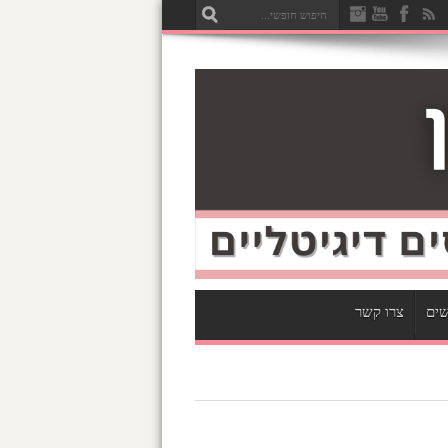
שים
צרו קשר