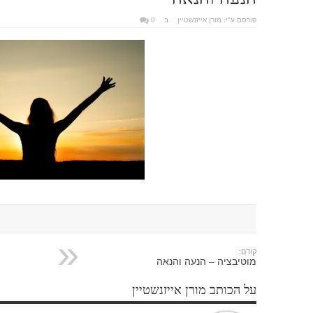
פורסם ע"י:
מורן אייזנשטיין
ב
0
קודם:
מוטיבציה – הנעה והנאה
על הכותב מורן אייזנשטיין