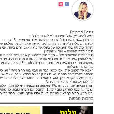
Related Posts
רוצה להתגרש, אבל מפחדת לא לשרוד כלכלית
אלימות מילולית ולאחרונה היינו בהליכי גירושין שאני יזמתי. החלטנו
לשרוד כלכלית בלי התמיכה של בעלי.אך כרגע איננו גרים ביחד. אני מ
סיפור לידה תאומים – מורן אייזנשטיין
סיפור לידת התאומים שלי – מאת מורן אייזנשטיין איך אפשר לפתוח ס
ולא להאמין שאני אחרי זה ועברתי את זה בקלות ובמהירות והנה אני
שעקבה אחרי בחודשים האחרונים – בדף של Emush בפייסבוק ובאתר שלי יודעת שאני קוטרית לא קטנה…נו כן …
על תפילה להצלחה
״אבא אל תעזוב אותי, אני עכשיו לבד אז אבא בוא תהיה איתי״ אני כ
שנכתב לאבא אבל בהחלט יש לו גם קונוטציה לבורא עולם. אצלי שני
והאבא שהוא הקדוש ברוך הוא. כשאני רוצה משהו וזועקת לאבא אז יש
איך להרגיש טוב יותר לאחר הלידה?
חזרת הביתה עם תינוק חדש?! התקופה הראשונית היא לא תמיד קלה
עצמך על מנת להרגיש טוב יותר. 1. תקבעי עם חב
והיא תבין, תהיה לך לאוזן קשבת ולא תשפוט אותך. תוציאי הכול בלי
כתבות נוספות