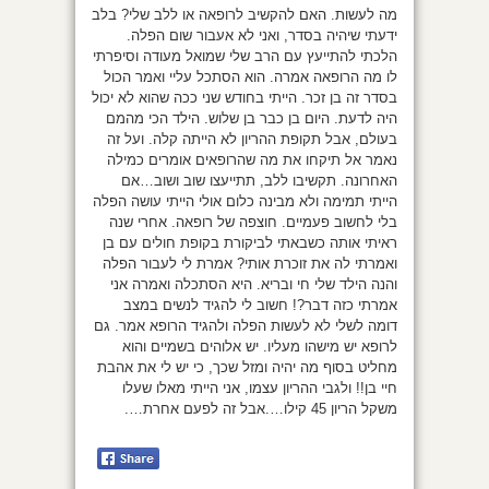
מה לעשות. האם להקשיב לרופאה או ללב שלי? בלב
ידעתי שיהיה בסדר, ואני לא אעבור שום הפלה.
הלכתי להתייעץ עם הרב שלי שמואל מעודה וסיפרתי
לו מה הרופאה אמרה. הוא הסתכל עליי ואמר הכול
בסדר זה בן זכר. הייתי בחודש שני ככה שהוא לא יכול
היה לדעת. היום בן כבר בן שלוש. הילד הכי מהמם
בעולם, אבל תקופת ההריון לא הייתה קלה. ועל זה
נאמר אל תיקחו את מה שהרופאים אומרים כמילה
האחרונה. תקשיבו ללב, תתייעצו שוב ושוב…אם
הייתי תמימה ולא מבינה כלום אולי הייתי עושה הפלה
בלי לחשוב פעמיים. חוצפה של רופאה. אחרי שנה
ראיתי אותה כשבאתי לביקורת בקופת חולים עם בן
ואמרתי לה את זוכרת אותי? אמרת לי לעבור הפלה
והנה הילד שלי חי ובריא. היא הסתכלה ואמרה אני
אמרתי כזה דבר?! חשוב לי להגיד לנשים במצב
דומה לשלי לא לעשות הפלה ולהגיד הרופא אמר. גם
לרופא יש מישהו מעליו. יש אלוהים בשמיים והוא
מחליט בסוף מה יהיה ומזל שכך, כי יש לי את אהבת
חיי בן!! ולגבי ההריון עצמו, אני הייתי מאלו שעלו
משקל הריון 45 קילו….אבל זה לפעם אחרת….