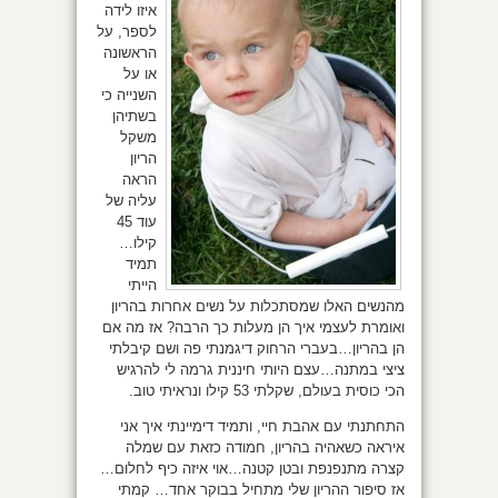
איזו לידה
לספר, על
הראשונה
או על
השנייה כי
בשתיהן
משקל
הריון
הראה
עליה של
עוד 45
קילו…
תמיד
הייתי
מהנשים האלו שמסתכלות על נשים אחרות בהריון
ואומרת לעצמי איך הן מעלות כך הרבה? אז מה אם
הן בהריון…בעברי הרחוק דיגמנתי פה ושם קיבלתי
ציצי במתנה…עצם היותי חיננית גרמה לי להרגיש
הכי כוסית בעולם, שקלתי 53 קילו ונראיתי טוב.
התחתנתי עם אהבת חיי, ותמיד דימיינתי איך אני
איראה כשאהיה בהריון, חמודה כזאת עם שמלה
קצרה מתנפנפת ובטן קטנה…אוי איזה כיף לחלום…
אז סיפור ההריון שלי מתחיל בבוקר אחד… קמתי