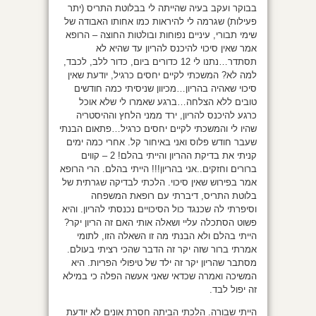
בבוקר ועקב בעיה שהייתה לי בבלוטת התריס (יתר
פעילות) שגרמה לי להיראות כמו אחותו האבודה של
שימי תבורי, עיניים נפוחות ובולטות החוצה – הרופא
אמר שאין סיכוי להיכנס להריון עד שהיא לא
תסתדר…נתנו לי 12 כדורים ביום, כדור ללב, לכבד,
למה לא? המשכתי לקיים יחסים כרגיל, יודעת שאין
סיכוי שאהיה בהריון…מכיוון שניסיתי כמה חודשים
טובים ללא הצלחה…ברגע שאמרו לי שלא אוכל
כרגע להיכנס להריון, ירד ממני הלחץ וההיסטריה
שהיו לי והמשכתי לקיים יחסים כרגיל…פתאום הבנתי
שעבר חודש פלוס ואני באיחור קל. אחרי כמה ימים
קניתי את בדיקת ההריון והייתי בהלם! 2 – קווים
ברורים וחזקים..אני בהריון!!! הייתי בהלם. הרי הרופא
אמר בפירוש שאין סיכוי. הלכתי לבדיקה שגרתית של
בלוטת התריס, דיברתי עם רופאת המשפחה
וסיפרתי לה שכנגד כול הסיכויים נכנסתי להריון. והיא
פשוט הסתכלה עליי ושאלה אותי האם זה הריון יקר?
הייתי בהלם ולא הבנתי מה זו השאלה הזו, לתומי
אמרתי ברור שזה יקר זה הדבר שהכי רציתי בעולם.
מסתבר שהריון יקר זה ילד של טיפולי הפריות. היא
המשיכה ואמרה שכדאי שאני אעשה הפלה כי במילא
זה יפול לבד.
הייתי שבורה. הלכתי הביתה חסרת אונים לא יודעת