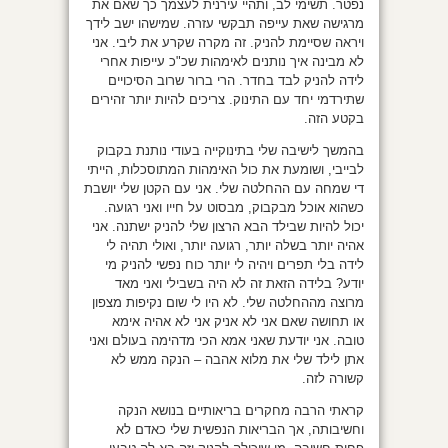
נפטר. תשימי לב, ותהיי עירנית לעצמך כך שאם את
מרגישה שאת עייפה תבקשי עזרה. שמישהו ישב לידך
ויראה שסיימת להניק. זה מקרה שקרע את ליבי. אני
לא מבינה איך נותנים לאימהות שכ"כ עייפות אחרי
לידה להניק לבד בחדר. הרי ברור שרוב הסיכויים
שתירדמי יחד עם התינוק. צריכים להיות יותר זהירים
בקטע הזה.
בהמשך לישיבה שלי בתינוקייה בעודי נותנת בקבוק
לבייבי, ושומעת את כול האימהות המתוסכלות, הייתי
די שמחה עם ההחלטה שלי. אני עם הקטן שלי יושבת
כשהוא אוכל מבקבוק, מבסוט על חייו ואני רגועה.
יכול להיות שבילד הבא הרצון שלי להניק ישתנה. אני
אהיה יותר בשלה יותר, רגועה יותר, ואולי תהיה לי
לידה בלי תפרים ויהיה לי יותר כוח נפשי להניק מי
יודע? בלידה הזאת זה לא היה בשבילי ואני מאד
מרוצה מההחלטה שלי. לא היו לי שום נקיפות מצפון
או תחושה שאם אני לא אניק אני לא אהיה אימא
טובה. אני יודעת שאני אמא הכי מדהימה בעולם ואני
אתן לילד שלי את מלוא אהבה – הנקה ממש לא
קשורה לזה.
קראתי הרבה מחקרים בריאותיים בנושא הנקה
וחשיבותה, אך הבריאות הנפשית שלי כאדם לא