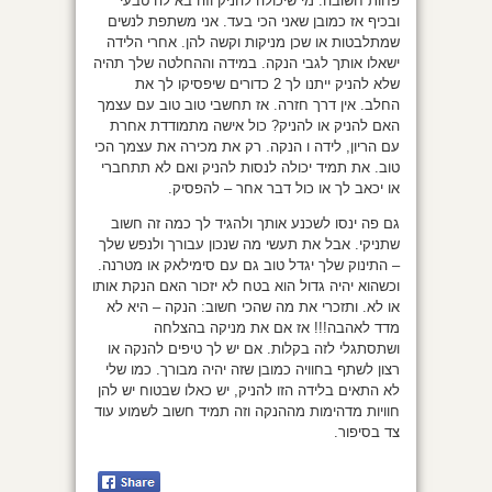
פחות חשובה. מי שיכולה להניק וזה בא לה טבעי
ובכיף אז כמובן שאני הכי בעד. אני משתפת לנשים
שמתלבטות או שכן מניקות וקשה להן. אחרי הלידה
ישאלו אותך לגבי הנקה. במידה וההחלטה שלך תהיה
שלא להניק ייתנו לך 2 כדורים שיפסיקו לך את
החלב. אין דרך חזרה. אז תחשבי טוב טוב עם עצמך
האם להניק או להניק? כול אישה מתמודדת אחרת
עם הריון, לידה ו הנקה. רק את מכירה את עצמך הכי
טוב. את תמיד יכולה לנסות להניק ואם לא תתחברי
או יכאב לך או כול דבר אחר – להפסיק.
גם פה ינסו לשכנע אותך ולהגיד לך כמה זה חשוב
שתניקי. אבל את תעשי מה שנכון עבורך ולנפש שלך
– התינוק שלך יגדל טוב גם עם סימילאק או מטרנה.
וכשהוא יהיה גדול הוא בטח לא יזכור האם הנקת אותו
או לא. ותזכרי את מה שהכי חשוב: הנקה – היא לא
מדד לאהבה!!! אז אם את מניקה בהצלחה
ושתסתגלי לזה בקלות. אם יש לך טיפים להנקה או
רצון לשתף בחוויה כמובן שזה יהיה מבורך. כמו שלי
לא התאים בלידה הזו להניק, יש כאלו שבטוח יש להן
חוויות מדהימות מההנקה וזה תמיד חשוב לשמוע עוד
צד בסיפור.