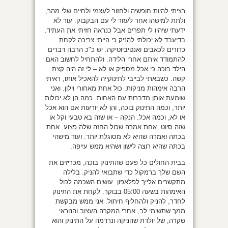
רציתי להיות חופשיה ולחזור לעצמי ולחיים שלי מהר,
ולתת למישהו אחר לעזור לי עם הבקבוק. עוד לא
ידעתי שיהיו לי תפרים אבל כנראה חזיתי את העתיד.
בדיעבד לא יכולתי להניק כי הייתי צריכה לקחת
כדורים לכאבים ואנטיביוטיקה. יש כ"כ הרבה דברים
להתמודד איתם אחרי הלידה. ולהתחיל לחשוב האם
הילד בוכה כי אכל מספיק או לא – לי זה היה קצת
קשה. כשבאתי לבייבי לתינוקייה להאכיל אותו, ראיתי
הרבה אימהות מניקות. כול אחת מאחורי וילון. ואני
שומעת אותן מדברות עם האחות. כמה הן לא יכולות
יותר, וכמה התינוק בוכה, והן לא יודעות אם הוא אכל
או לא, וכמה אכל. הנקה – או שזה בא טבעי וקל או
שזה סיוט. אחת אמרה שכול החזה שלה פצוע. אחת
בכתה ואמרה שהיא לא מסוגלת יותר. ועוד מישהי
בכתה שהיא רוצה לישון ושהיא ממש עייפה.
בבית החולים כל פעם שהתינוק בוכה, מכריזים את
השם שלך ברמקול כדי שתבואי להניק. בלילה
מתקשרים אלייך לפלאפון. עושים השכמה לכול
האימהות בשעה 05:00 בבוקר. לקחת את התינוק
לחדר, להניק ולהחליף חיתול. אני ממש מבקשת
ממך שתשימי לב, אחרי המקרה העצוב והנוראי
שקרה, של יולדת שהניקה ונרדמה על התינוק והוא