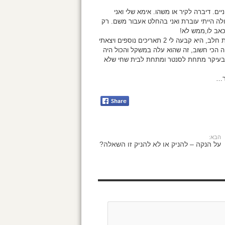
ם. דיברה לקיר או משהו. אימא שלי ואני
לה הייתי עוברת ואני בהחלט אעבור משם. רק
כאב לו,ממש לא!
אחרי שהיא סיימה לבהות בקיר והסבירה לי בצורה דרדלה מה זה טיפת חלב, היא קבעה לי 2 תאריכים נוספים ויצאתי
ה הכי חשוב, זה שהוא עלה במשקל והכול היה
ב בעיקר מתחת לסנטר ומתחת לבית שחי שלא
ר…
הבא:
על הנקה – להניק או לא להניק זו השאלה?