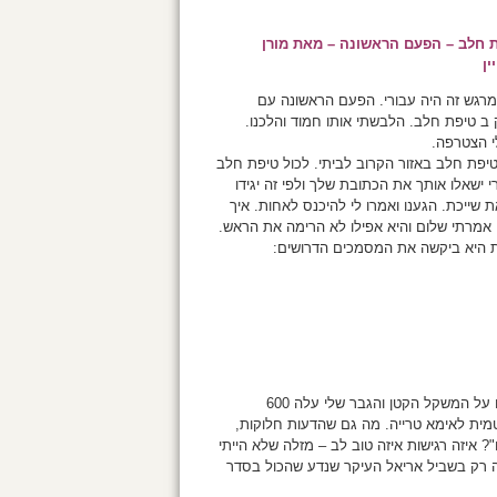
 חלב – הפעם הראשונה – מאת מורן
ין
 מרגש זה היה עבורי. הפעם הראשונה עם
 ב טיפת חלב. הלבשתי אותו חמוד והלכנו.
י הצטרפה.
טיפת חלב באזור הקרוב לביתי. לכול טיפת חלב
ישאלו אותך את הכתובת שלך ולפי זה יגידו
ת שייכת. הגענו ואמרו לי להיכנס לאחות. איך
אמרתי שלום והיא אפילו לא הרימה את הראש.
ת היא ביקשה את המסמכים הדרושים:
האחות שקלה אותו ואמרה שהוא די ארוך ויהיה גבוה לגילו. שקלה אותו על המשקל הקטן והגבר שלי עלה 600
מית לאימא טרייה. מה גם שהדעות חלוקות,
 איזה רגישות איזה טוב לב – מזלה שלא הייתי
פה רק בשביל אריאל העיקר שנדע שהכול בסדר