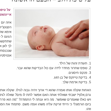
על טיפת
אייזנשטי
איזה יום
הקטנצ'יק
אימא של
הגענו ל 
שתתקשרי 
לך לאן א
שנכנסתי 
אנטיפטי
1. תעודת זהות של הילד.
2. טופס שחרור מחדר לידה עם כול הבדיקות שהוא עבר.
3. פנקס חיסונים.
4. בדיקת טייזקס של בן הזוג.
5. בדיקת אדמת שלך.
גרם,אלוף! ישבתי ושאלתי אותה האם אפשר לתת לו מים? שאלה לגיט
ויש כאלו שאומרים שאפשר. מה היא ענתה לי החמודה? "מה הוא פרח"?
ביום הורמונלי כי הייתי זורקת עליה משהו ועפה משם. סתמתי את ה
וזהו.