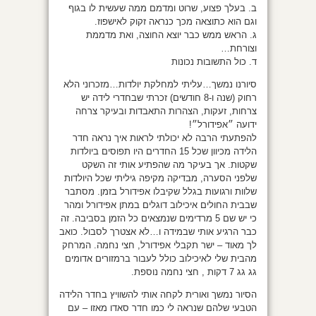
ב. בעלך פצוע, שרוט ומדמם ממה שעשית לו בגוף
וגם הוא כתוצאה מכך כנראה זקוק לאישפוז.
ג. הראש ממש כבר יוצא החוצה, ואת מדממת
וצורחת…
ד. כול התשובות נכונות
סיורנו נמשך…עליתי למחלקת יולדות…מזכרוני הלא
רחוק (שנה ו-8 חודשים) זכרתי שבחדרי לידה יש
צרחות, זעקות, הצהרות התאבדות ובעיקר צרחה
ידועה ״אפידורל״!
להפתעתי הרבה לא יכולתי לראות איך נראה חדר
הלידה מכיוון שכל 15 החדרים היו תפוסים ביולדות
שקטות. אך בעיקר מה שהפתיע אותי זה השקט
שלפני הסערה, מבדיקה מקיפה גיליתי שכל היולדות
שלוות ורגועות בגלל שקיבלו אפידורל בזמן. מסתבר
שבבית החולים איכילוב דוגלים במתן אפידורל ומהר
כי יש שם 5 מרדימים שנמצאים כל הזמן בסביבה. זה
כבר הרגיע אותי שבמידה ו…לא אצטרך לסבול. כואב
לך מאוד – ישר תקבלי אפידורל, חצי נחמה. המרחק
מהבית שלי לאיכילוב כולל לעבור ברמזורים אדומים
גג גג 7 דקות , חצי נחמה נוספת.
הסיור נמשך ואורית לקחה אותי להשוויץ בחדר הלידה
הטבעי שלהם שנראה לי כמו חדר סאדו מאזו – עם