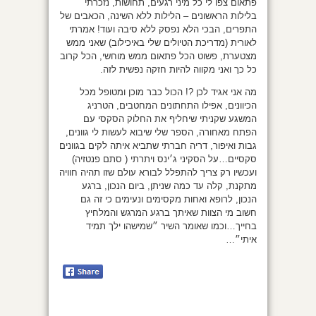
פתאום צפו לי כל מיני רגעים, תחושות, נזכרתי
בלילות הראשונים – הלילות ללא השינה, הכאבים של
התפרים, הבכי הלא נפסק ללא סיבה ועוד! אמרתי
לאורית (מדריכת הטיולים שלי באיכילוב) שאני ממש
מצטערת, פשוט הכל פתאום ממש מוחשי, הכל קרוב
כל כך ואני מקווה להיות חזקה נפשית לזה.
מה אני אגיד לכן ?! הכול כבר מוכן ומטופל מכל
הכיוונים, אפילו התחתונים המחטבים, הטרניג
המשגע שקניתי שיחליף את החלוק הסקסי עם
הפתח מאחורה, הספר שלי שיבוא לעשות לי גוונים,
גבות ואיפור, דריה חברתי שתביא איתה לקים בגוונים
סקסיים…על הסקיני ג׳ינס ויתרתי ( סתם פנטזיה)
ועכשיו רק צריך להתפלל לבורא עולם שזו תהיה חוויה
מתקנת, קלה עד כמה שניתן, ביום הנכון, ברגע
הנכון, לרופא ואחות מקסימים ונעימים כי זה גם
חשוב מי הצוות שאיתך ברגע המרגש והמלחיץ
בחייך…וכמו שאומר השיר ״שמישהו ילך תמיד
איתי״…