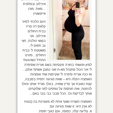
איכילוב ובמלונית
…מאת: מורן
אייזנשטיין
היום הלכתי לסיור
קלאס דה פריז
בבית החולים
איכילוב. אני
בקושי הולכת, חצי
גב תפוס לי,
משוטטת לי בבית
החולים…סיורנו
התחיל כשהגעתי
למיון ופגשתי בחורה מקסימה בשם אורית שסיפרה
לי איך הכול מתנהל מא-ת ואני כמובן אשתף אתכן…
אז ככה אורית סיפרה לי שקיימות שתי אופציות:
האופציה הקלה היא – שאת מגיעה יחסית בסבבה,
קצת כואבת אך עדיין שפויה, בעלך מוריד אותך והולך
להחנות, ואת חותמת על טפסים לפני שלוקחים
אותך לבדיקות וכו'..הכל סבבי בבי בובי באם…
האופציה השנייה שאף אחת לא מעוניינת בה (בטוח
לא אני) היא: זו שאת מגיעה עם:
א. צליעה קלה, כפופה, ועם כאבי תופת.