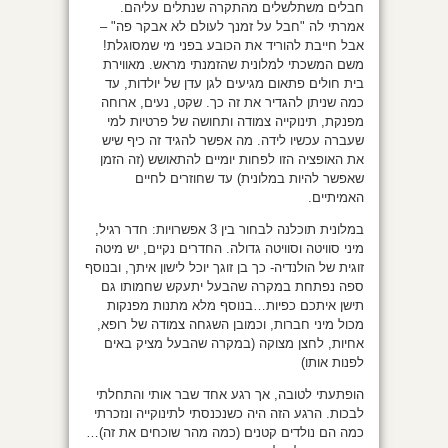
חבלים משתלשלים מהתקרה שנתלים עליהם.
אמרתי לה "חבל על זמנך לעולם לא אבקר פה" –
אבל חייבת להוריד את הכובע בפני מי שמסוגלת!
משם המשכתי למלונית שהזמנתי מראש. מאווירת
בית חולים פתאום מגיעים לגן עדן של יולדות, עד
כמה שניתן להגדיר את זה כך. שקט, נעים, ארוחה
מפנקת, תינוקייה צמודה ותחושה של פרטיות למי
שעברה עכשיו לידה. מה אפשר להגיד זה כיף שיש
את האופציה הזו לפחות יומיים להתאושש (זה הזמן
שאפשר להיות במלונית) עד שחוזרים לחיים
האמיתיים.
במלונית תוכלנה לבחור בין 3 אפשרויות: חדר רגיל,
מיני סוויטה וסוויטה גדולה. החדרים נקיים, יש מיטה
זוגית של הולנדיה- כך בן זוגך יוכל לישון איתך, ובנוסף
ספה נפתחת במקרה שהבעל יתעקש שחמותו גם
תישן איתכם כפיות…בנוסף מלא מתנות מפנקות
מכול מיני חברות, וכמובן השגחה צמודה של רופא,
אחיות, לחצן מצוקה (במקרה שהבעל מציק באים
לפנות אותו)
הופתעתי לטובה, אך רגע אחד שבר אותי והתחלתי
לבכות. הרגע הזה היה כשנכנסתי לתינוקייה ונזכרתי
כמה הם נולדים קטנים (כמה מהר שוכחים את זה)…