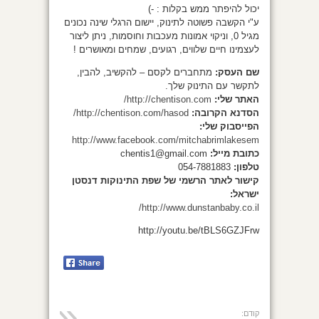
יכול להיפתר ממש בקלות : -)
ע"י הקשבה פשוטה לתינוק, יישום הרגלי שינה נכונים
מגיל 0, וניקוי אמונות מעכבות וחוסמות, ניתן ליצור
לעצמינו חיים שלווים, רגועים, שמחים ומאושרים !
שם העסק:
מתחברים לקסם – להקשיב, להבין,
לתקשר עם התינוק שלך.
האתר שלי:
http://chentison.com/
הסדנא הקרובה:
http://chentison.com/hasod/
הפייסבוק שלי:
http://www.facebook.com/mitchabrimlakesem
כתובת מייל:
chentis1@gmail.com
טלפון:
054-7881883
קישור לאתר הרשמי של שפת התינוקות דנסטן
ישראל:
http://www.dunstanbaby.co.il/
http://youtu.be/tBLS6GZJFrw
קודם: