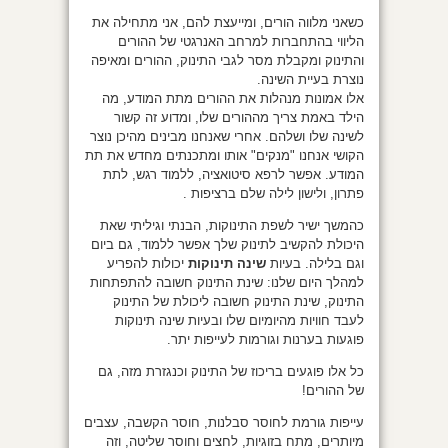
כשאני מלווה הורים, ומייעצת להם, אני מתחילה את
הליווי בהתחברות למרחב האנרגטי של ההורים
והתינוק ומקבלת מסר לגבי התינוק, ההורים ומאיפה
נוצרת בעיית השינה.
אלו אמונות מנהלות את ההורים מתת המודע, מה
הילד באמת צריך מההורים שלו, ומדוע זה קשור
לשינה שלו ושלהם. אחרי שאנחנו מבינים מהיכן נוצר
הקושי אנחנו "מנקים" אותו ומתכנתים מחדש את תת
המודע. אפשר לרפא סיטואציה, ללמוד רגש, לתת
פתרון, ולישון לילה שלם ברציפות .
כהמשך ישיר לשפת התינוקות, הבנתי וגיליתי שאת
היכולת להקשיב לתינוק שלך אפשר ללמוד, גם ביום
וגם בלילה. בעיות
שינה תינוקות
יכולות להפריע
למהלך היום שלנו: שינת התינוק חשובה להתפתחות
התינוק, שינת התינוק חשובה ליכולת של התינוק
לעבד חוויות מהיומיום שלו ובעיות שינה תינוקות
פוגעות בערנות וגורמות לעייפות יתר.
כל אלו פוגעים בריכוז של התינוק וכנגזרת מזה, גם
של ההורים!
עייפות גורמת לחוסר סבלנות, חוסר הקשבה, עצבים
מיותרים, מתח בזוגיות, לחצים וחוסר שליטה, וזה