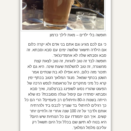
חופשה בלי ילדים – מאת לילך כרמון
כי גם לכם מגיע וגם אתם בני אדם ולא יקרה כלום
אם הילדה תישאר שלושה ימים עם סבא וסבתא. זה
סבא וסבתא שלה לא אחמדינג'אד.
חופשה לבד זה טוב לזוגיות, זה טוב לצאת קצת
מהשגרה, זה טוב להשלמת שעות שינה. היא גם לא
תזכור מזה כלום, היא אפילו לא בת שנתיים אמר
השטן בכתף שמאל. מנגד המלאך הטוב בכתף ימין
קרא כל מיני מחקרים על טראומות לנפש הרכה של
הפעוט שהוריו נסעו לשופינג בברצלונה, ואיך סבא
וסבתא יסתדרו עם קיפול עגלה מסובכת? כזו שלא
הייתה בשנות ה-80 וחיתולים רב פעמיים? הרי הם כל
כך רגילים לחיתולי בד שצריך לכבס ביד ולהרתיח
אותם ולדבר על זה 100 שנה אחרי זה ולחיים יותר
קשים. איך הם יתמודדו עם כל הנוחיות שיש היום?
היא בטח לא תישן שם בכלל וכל היום תשאל רק
עליכם מלמל המלאך.