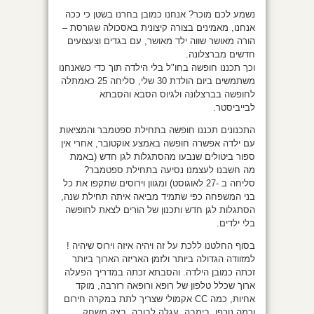
נשמע לכם מוכר? אנחנו כמובן בחרנו בשטן כי ככה
אנחנו, מאמינים בצורה קיצונית באסכולה שגורסת –
הורה מאושר שווה ילד מאושר, עם בגדים וצעצועים
חדשים מברצלונה.
וכך תכננו חופשה בחו"ל בלי הילדה תוך כדי כשאנחנו
משתמשים ביום הולדת 30 שלי, סליחה 25 כאמתלה
לחופשה בברצלונה ולגיוס הסבא והסבתא
לבייביסטר.
התכנונים תכננו חופשה בתחילת ספטמבר והמציאות
עם ילדה אפשרה חופשה באמצע אוקטובר, אחרי אין
ספור ביטולים שנבעו מהסתגלות לגן חדש (באמת
מה חשבנו לעצמנו נסיעה בתחילת ספטמבר?
סליחה ב -27 לאוגוסט) ומגוון וירוסים שתקפו את כל
בני המשפחה כפי שתמיד מביאה איתה תחילת שנה,
הסתגלות לגן חדש ותכנון של הורים לצאת לחופשה
בלי ילדים.
בסוף החלטנו ללכת על זה ויהיה איזה וירוס שיהיה !
למזוודה הגדולה ביותר ולזמן האריזה הארוך ביותר
זכתה כמובן הילדה. והסבתא זכתה במדריך הפעלה
ארוך שכלל טלפון של רופא ורופאה רזרבה, מוקד
אחיות, כמה CC אקמולי שצריך לתת במקרה חירום
וכמה נורפן, בימבה, עגלה לבובה, בצק משחק,