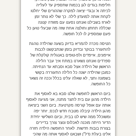
חליפות בגדים לגן בכמות שתספיק עד לעלייה
לכיתה א' ובגדי יציאה למקרה שההורים שלי יחלטו
לקחת אותה למועדון לילה. כך שלי לא נותר זמן
לארוז בשבילנו ואנחנו נסענו עם מזוודה קטנה
שכללה תחתון וחולצה אחת שזה מה שבעלי טוען כל
פעם שמספיק לו לכל חופשה.
הטיסה נזכרה להמריא בדיוק בשעה שהילדה נוהגת
להתעורר בבוקר ובדיוק בזמן שנתבקשנו לכבות
אייפונים, אייפדים ולפ-טופים באנגלית קולקלת של
ספרדים ואנחנו נשארנו במתח איך עבר הלילה
הראשון של הילדה אצל סבא וסבתא עד הנחיתה.
כמובן שהילדה ישנה כל הלילה התעוררה בקושי
בשמונה וחצי, לא שאלה עלינו בכלל וככה זה נשאר
כל החופשה.
ביום הראשון לחופשה שלנו סבא בא לאסוף את
הילדה מהגן עם בית לחצר מתנה, אני מגיעה לאסוף
אותה עם אופל קורסה מקרטעת. ביום השני ביציאה
מהגן הילדה קיבלה מטבח חדש לנכס, יותר יפה
ומשוכלל ממה שיש לנו בבית, וביום השלישי יחידת
הדיור הייתה מוכנה לאכלוס ונוצר צורך בדיירים
בצורת בובות חדשות. לאחר החופשה הילדה חזרה
אלינו בעלת נדל"ן ושבאנו לאסוף אותה מה שהכי