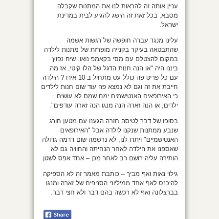
עניין אותה זה להראות לנו את המתנות שקבלה
מסבא, בכל זאת זה הישג להגיע לבית במדינת
ישראל.
עלינו מנגד עברה חופשה של רגשות אשמה
שהתבטאה בעיקר בקנייה מופרזת של מתנות לילדה
במקום להצטלם עם מסי בקאמפ נואו. שיח נפוץ
ביננו היה "או הנה חנות הדגל של הלו קיטי, אז מה
עם כל פריט פה כולל עט מתחיל ב-10 אירו ? הילדה
חייבת את זה וגם לא נמצא פה עוד שום חנות לילדים
כי האירופאים האנטישמים ימח שמם לא עושים
ילדים, או הנה זארה הנה מנגו הנה זארה עודפים".
בסופו של דבר לטיסה חזרה הגענו עם מטען חורג
שנבע ממתנות שנקנו לילדה אבל "האירופאים
האנטישמיים" ויתרו לנו, לא נרשמה שום דרמה גדולה
שאספנו את הילדה לאחר הנחיתה והחוויה גם לא
הותירה עליה רושם רב לאחר מכן – אחד אפס לשטן.
גילוי נאות ואף מביך – כותבת מאמר זה לא הספיקה
להיכנס לאף אחד ממיליוני הסניפים של זארה ומנגו
בברצלונה ואף לא רכשה בהם דבר ולא חצי דבר.