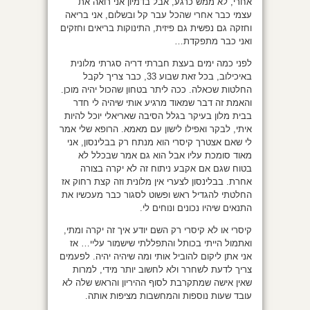
אחרי, לא ממש כרגע, אבל בדמיון אני רואה את
עצמי כבר אחרי שהכל עבר קל ובשלום, אני בריאה
וחזקה גם נפשית גם פיזית, התינוקות בריאים וחזקים
ואני כבר מתפקדת…
לפני כמה ימים בעצת חברתי דריה סגרתי מלונית
באיכילוב, בכל זאת שבוע 33, כבר צריך לקבל
החלטות שכאלה. ככה ליתר בטחון שהכול יהיה מוכן.
והאמת זה דבר שמאוד מרגיע אותי שיהיה לי חדר
בבית מלון בעיקר בגלל הסיבה שאריאלי יוכל להיות
איתי, לבקר ואפילו לישון עם מאמא. הרופא שלי אמר
לי שאם אצטרך קיסרי הוא מנתח רק בבלינסון, אני
מאוד סומכת עליו אבל הוא גם אמר שבכלל לא
בטוח שגם אם אקבע ניתוח זה לא יקרה בצורה
אחרת. בבלינסון לצערי אין מלונית וזה קצת רחוק אז
החלטתי להגדיל ראש ופשוט לסגור כבר מעכשיו את
התנאים שיהיו נכונים ונוחים לי.
קיסרי או לא קיסרי רק השם יודע איך זה יקרה ומתי,
ואתמול הייתי בכותל והתפללתי שישמור עליי… אז
אני אתן ליקום להוביל אותי ומה שיהיה יהיה. לפעמים
צריך לדעת לשחרר ולא לחשוב יותר מידי, למרות
שאין אישה שמתקרבת לסוף ההיריון והראש שלה לא
עובד שעות נוספות והמחשבות מציפות אותה.