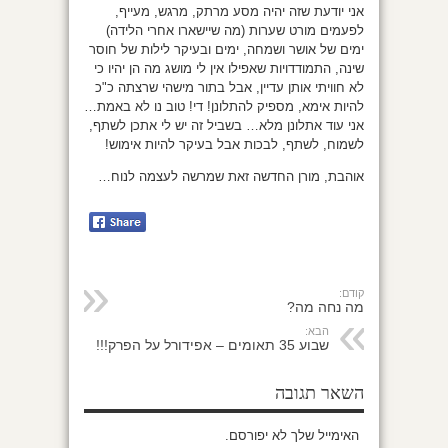
אני יודעת שזה יהיה מסע מרתק, מרגש, מעייף,
לפעמים מורט שערות (מה שיישארו אחרי הלידה)
ימים של אושר ושמחה, ימים ובעיקר לילות של חוסר
שינה, התמודדויות שאפילו אין לי מושג מה הן יהיו כי
לא חוויתי אותן עדיין, אבל בתור מישהי שרצתה כ"כ
להיות אימא, מספיק להתלונן! די! טוב נו לא באמת…
אני עוד אתלונן מלא… בשביל זה יש לי אתכן לשתף,
לשמוח, לשתף, לבכות אבל בעיקר להיות אימוש!
אוהבת, מורן החדשה זאת שמרשה לעצמה לנוח…
קודם:
מה נחה מה?
הבא:
שבוע 35 תאומים – אפידורל על הפרק!!!
השאר תגובה
האימייל שלך לא יפורסם.