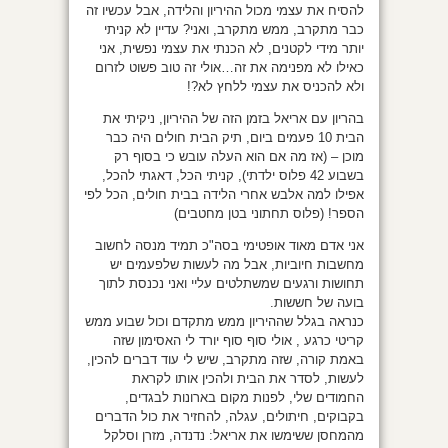
להסיח את עצמי מכול ההיריון והלידה, אבל עכשיו זה
כבר מתקרב, ממש מתקרב, ואני? עדיין לא קניתי
יותר מידי לקטנים, לא הכנתי את עצמי נפשית, אני
כאילו לא מפנימה את זה…אולי זה טוב פשוט לזרום
ולא להכניס את עצמי ללחץ לא?!
בהריון עם אריאל בזמן הזה של ההיריון, ניקיתי את
הבית 10 פעמים ביום, תיק הבית חולים היה כבר
מוכן – (אז מה אם הוא העלה עובש כי בסוף רק
בשבוע 42 פלוס ילדתי), קניתי הכל, דאגתי להכל,
אפילו למה אלבש אחרי הלידה בבית חולים, הכל לפי
הספר! (פלוס תחתוני בטן מחטבים)
אני אדם מאוד אופטימי בסה"כ תמיד מנסה לחשוב
מחשבות חיוביות, אבל מה לעשות שלפעמים יש
תחושות ורגעים שמשתלטים עליי ואני נכנסת לתוך
בועה של חששות.
כנראה בגלל שההיריון ממש מתקדם וכול שבוע ממש
קריטי כרגע , אולי סוף סוף יורד לי האסימון שזה
באמת קורה, שזה מתקרב, שיש לי עוד דברים להכין,
לעשות, לסדר את הבית ולהכין אותו לקראת
החמודים שלי, לפנות מקום בארונות לבגדים,
בקבוקים, חיתולים, עגלה, להחזיר את כול הדברים
מהמחסן ששימשו את אריאל: נדנדה, מזרן וסלקל