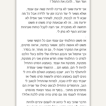
ועוד ועוד…להכין את החמל !
אני יודעת שאני לא צריכה להיות קשה עם עצמי,
ושלא נשאר לי עוד הרבה זמן עד ללידה אבל כל מה
שבא לי זה לבכות, לבכות, לשחרר ואני אפילו לא
יודעת מה…זה לא שבאמת קרה משהו זו פשוט
תחושה לא מוסברת. אני רוצה לקבל כוחות ואנרגיות
שכרגע הגוף לא נותן לי.
.
אז פשוט החלטתי עם עצמי ועם כל הקושי שאני
פשוט לא אעשה כלום. אשאר במיטה, אראה סרטים,
ארוקן את המקרר ואנוח לי, גם זה מותר, זה בסדר.
וכך אתמול אני והבטן הגדולה שלי פלוס בעלי הלכנו
לסרט כי החלטתי שזהו חודש אחרון ואני רק מפנקת,
מפנקת, מפנקת את עצמי. באמצע הסרט התחיל
להיות לי חם, ממש חם… הרגשתי שאני עומדת
להתעלף כל רגע. ישבנו באמצע האולם ולא היה לי
נעים לקום באמצע הסרט ולעשות סרט משלי אז
ישבתי כמו ילדה טובה, למרות שהתחיל לכאוב לי
הגב, והחמודים התחילו לבעוט כאילו עוד שנייה הם
מתפרצים מתוכי…בסוף זה נגמר ויצאתי מהסרט
ואמרתי לעצמי מה גם סרט נהיה סרט ללכת אליו?!
הדבר שהכי בא לי כרגע זה לעצום עיניים ולהיות