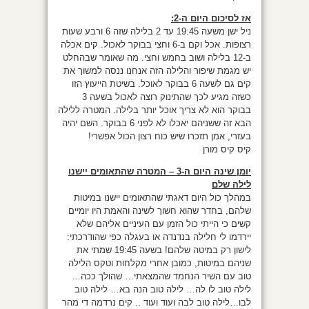
אז לסיכום היום ה-2:
ניל ישן משעה 19:45 עד 2 בלילה שזה 6 ורבע שעות
רצופות. אכל וקם ב-6 וחצי בבוקר לאכול. קים אכלה
ב-12 בלילה ושוב בחמש וחצי. מה שאומר שבהחלט
יש מגמת שיפור והלילה הזה אנחנו ננסה למשוך את
קים גם לשעה 6 בבוקר לאוכל. בשיטת הייעוץ הזו
כשזה מגיע לכך שהתינוק רוצה לאכול בשעה 3
בבוקר הוא לא צריך אוכל יותר בלילה. המטרה ללילה
הבא זה ששניהם יאכלו לא לפני 6 בבוקר. השם יהיה
בעזרי, אמן תזכרו שיש כוח רצון הכול אפשרי!
קיס קיס מורן
יומן שינה היום ה-3 – המטרה שהתאומים יישנו
לילה שלם
במהלך כול היום דאגתי שהתאומים יישנו במיטות
שלהם, בחדר שהוא חשוך לשינה והאמת היו יומיים
קשים כי הייתי כול הזמן עם העיניים אליהם שלא
יירדמו לי חלילה בנדנדה או בעגלה כפי שהודרכתי:
לישון רק במיטה שלהם! בשעה 19:45 שמתי את
שניהם במיטות, כמובן אחרי מקלחות וטקס הלילה
טוב עם השיר הנחמד שהמצאתי… שהולך ככה…
לילה טוב לו לה… לילה טוב הנה בא… לילה טוב
לבו…לילה טוב לבה ועוד ועוד .. קים נרדמה די מהר