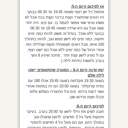
אז לסיכום היום ה-5:
אתמול ניל ישן רצוף משעה 19:45 עד 06:30 בבוקר.
היו רגעים שהתעורר וקצת בירבר וקצת בכה אבל לא
משהו נוראי שאי אפשר לעמוד בו. עם קים היה יותר
קשה אבל גם היא שרדה משעה 19:45 עד 06:30
בבוקר ללא אוכל. בגדול זה פשוט להיות כמה ימים
חזקות, כמה ימים לא לישון ממש טוב, להיות בתהליך
100 אחוז, אבל רואים תוצאות!!! מקווה שהלילה הזה
אחרי הרגל של כמה ימים ללא אוכל הם יישנו רצוף,
גם לי מגיע לישון קצת יותר.. מחכה שיגיע 8 וחצי
בערב ולעשות נחיתת לילה (:
יומן שינה היום ה-6 – המטרה שהתאומים יישנו
לילה שלם
בשעה 19:30 מקלחות בשעה 19:45 אכלו 180 עם
כפית קורנפלור. בשעה 20:00 הם היו במיטות ואחרי
עשר דקות נרדמו. קים וניל התעוררו בשלוש פלוס
קיבלו מוצץ ונרדמו שוב.
לסיכום היום ה-6:
חובה לשים את הילד לישון עד 20:00 בערב. בעיקר
תינוקות מעל גיל 3 חודשים. לדאוג שיאכלו טוב
במהלך היום, אם הם מעל גיל 4 חודשים להוסיף
פירות וירקות – טעימות. לדאוג שבארוחה האחרונה