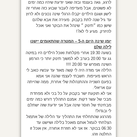
לרגע, גאה בעצמי ובזה שאני יודעת שיהיו כמה ימים
לא פשוטים, אבל מעדיפה לעבור שבוע כזה ואחרי זה
לישון ושגם הילדים יקבלו הרגלי שינה נכונים ולא לרוץ
עד גיל שנה לתת בקבוק. מעירה את אבא שלהם
שישן כמו ״תינוק ״ שינהל את הבוקר ואני אוכל
להיזרק. מגיע לי לא?!
יומן שינה היום ה-5 – המטרה שהתאומים יישנו
לילה שלם
בשעה 19:30 אחרי מקלחות ואוכל הילדים היו במיטה
גג עד 20:00 בערב לא למשוך תינוק יותר כי הורמון
השינה מופרש עד 20:00 !!!!
הלילה אני מודה היה לי קשה מאוד עד עכשיו כואב לי
הראש מעייפות. חשבתי לעצמי שהנה אני אמא
בפעם השנייה וההתנהלות שלי אחרת, ממה שהייתה
עם אריאלי.
אני לא תוקעת ישר בקבוק על כל בכי ולא מפחדת
מבכי של עשר דקות. אמנם התהליך דורש כמה ימים
מבחינתי של חוסר שינה אבל אני יודעת שזה ישתלם
לי ובגדול!
מהרגע שהתחלתי את התהליך עד הלילה של אתמול
הצלחתי לגמול אותם מאוכל בלילה ושיישנו עד
06:30 בבוקר. אז אני לא חוזרת אחורה, אין אוכל זו
החלטה וזהו.