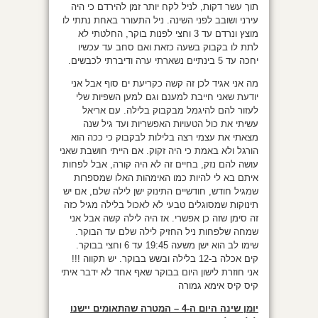
תוך עשר דקות, לניל לקח יותר זמן להירדם כי היה
עירני ושובב לפני השינה. ניל התעורר באחת נתתי לו
מוצץ ונרדם עד 3 וחצי לפנות בוקר, החלטתי לא
לתת לו בקבוק בשעה כזאת ואם סחב עד עכשיו
יחכה עד 5 בינתיים נשארתי ערה ודיברתי לכבשים.
מה אני אגיד לכן זה קשה כקריעת ים סוף אבל אני
יודעת שאני חייבת למענם וגם למען השפיות שלי
לעזור להם להיגמל מבקבוק בלילה. עם אריאל
עשיתי את כול הטעויות האפשריות ועד גיל שנה
מצאתי את עצמי רצה בלילות לבקבוק כי ככה הוא
הורגל ולא באמת כי היה זקוק. אם הייתי חושבת שאני
עושה להם נזק, בחיים זה לא היה קורה, אבל לפחות
איתם בא לי להיות כמו האימהות האלו שמספרות
שמגיל חודש, חודשיים התינוק ישן לילה שלם, אם יש
תינוקות שמסוגלים טבעי לא לאכול בלילה מגיל כזה
זה סימן שזה כן אפשרי. אז היה לילה קשה אבל אני
שמחה שלפחות ניל החזיק לילה שלם עד הבוקר.
שימו לב הוא ישן משעה 19:45 עד 6 וחצי בבוקר.
קים אכלה ב-12 בלילה ובשש בבוקר. יש תקווה !!!
אני חוזרת לישון היום בבוקר שאף אחד לא ידבר איתי
קיס קיס אימא גמורה
יומן
שינה היום ה-4 – המטרה שהתאומים יישנו