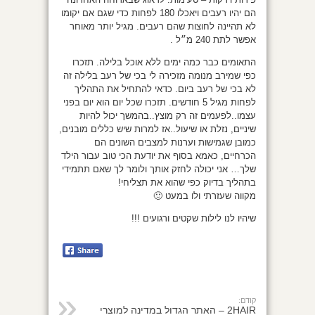
הם יהיו רעבים ויאכלו 180 לפחות כדי שגם אם יקומו
לא תהיינה לחוצות שהם רעבים. מגיל יותר מאוחר
אפשר לתת 240 מ״ל .
התאומים כבר כמה ימים ללא אוכל בלילה. תזכרו
כפי שמירב מנומה מזכירה לי בכי של רעב בלילה זה
לא בכי של רעב ביום. כדאי להתחיל את התהליך
לפחות מגיל 5 חודשים. תזכרו שכל יום הוא יום בפני
עצמו..לפעמים זה רק מוצץ..בהמשך יכול להיות
שיניים, נזלת או שיעול..אז למרות שיש כללים מובנים,
כמובן שגמישות וערנות למצבים השונים הם
הכרחיים, כאמא בסוף את יודעת הכי טוב עבור הילד
שלך… אני יכולה לחזק אותך ולומר לך שאם תתמידי
בתהליך בדיוק כפי שהוא את תצליחי!
מקווה שעזרתי ולו במעט 🙂
שיהיו לנו לילות שקטים ורגועים !!!
קודם:
2HAIR – האתר הגדול במדינה למוצרי