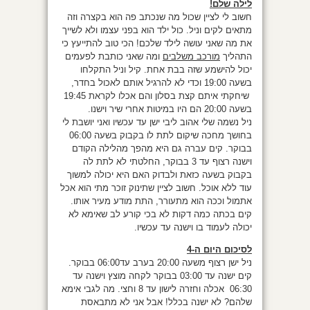
לילה שלם!
חשוב לי לציין שכול מה שנכתב פה הוא בקצרה וזה
מתאים לקים וניל. כול ילד הוא בפני עצמו ולא לשייך
את מה שאני עושה לילד שלכם! הכי טוב להתייעץ כי
התהליך
מורכב משלבים
ומה שאני כותבת לפעמים
יכול להישמע שזה בבת אחת. קיל וניל התקלחו
בשעה 19:00 וכדי לא להרגיל אותם לאכול בחדר,
שיחקתי איתם קצת בסלון והם אכלו לקראת 19:45
בשעה 20:00 הם היו במיטות אחרי שיר וישנו.
ניל נשמה שלי אהוב ליבי ישן עד עכשיו ואני יושבת לי
בחושך מחכה שיקום לתת לו בקבוק בשעה 06:00
בבוקר. קים עברה גם היא מהפך מהלילה הקודם
וישנה רצוף עד 3 בבוקר, החלטתי לא לתת לה
בקבוק בשעה כזאת ולבדוק האם היא יכולה למשוך
עוד ללא אוכל. חשוב לציין שתינוק זוכר מתי הוא אכל
אתמול וככה הוא מתעורר, התת מודע מעיר אותו.
קים בכתה כמה דקות לא בכי קורע לב שאימא לא
יכולה לעמוד בו וישנה עד עכשיו.
לסיכום היום ה-4
ניל ישן רצוף משעה 20:00 בערב עד06:00 בבוקר.
קים ישנה עד 03:00 בבוקר לקחה מוצץ וישנה עד
06:30 אכלה וחזרה לישון עד 8 וחצי. מה לגבי אימא
שלהם? לא ישנה בכלל! אבל אני לא מתבאסת