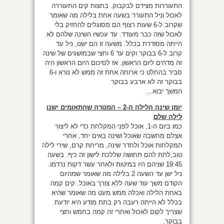
התעוררות מצידם לבקבוק. בחצות קים התעוררה
לאכול וניל התעורר בשעה אחת בלילה מה שאומר
שקרוב ל-6 שעות רצוף הם מסוגלים להחזיק בלי
לאכול שזה כבר מעודד. עד עכשיו השינה שלהם לא
הייתה מסודרת בכלל. משעה זו הם ישנו, ניל עד
קרוב ל-6 בבוקר וקים עד 6 וחצי שבמושגים של שינה
זה מדהים ליום הראשון. אז לסיכום היום הראשון היה
סביר בהחלט כי ארוחה אחת זה ממש לא נורא ו-6
בבוקר זה לא ארבע בבוקר
המשך יבוא…
יומן שינה הלילה ה-2 – המטרה שהתאומים ישנו
לילה שלם
כמו ביום ה-1, אוכל לפני המקלחת כדי לא ליצור
אצלם מחשבה שאוכל ושינה באים יחד, אחרי
המקלחות אוכל ולחדר שינה, מריחת קרם, שירי לילה
טוב,לתת להם תחושה שללכת לישון זה כיף. בשעה
19:45 שניהם היו במיטות ולאחר עשר דקות נרדמו.
ניל ישן עד השעה 2 בלילה מה שאומר שמהיום
הקודם משך עוד שעה ללא צורך באוכל. קים קמה
באחת הלילה ואכלה ממש מעט מה שאומר שהיא
בכלל לא הייתה רעבה רק בתת מודע היא יודעת
שצריך לקום לאכול ואחרי זה קמה בחמש וחצי
בבוקר.